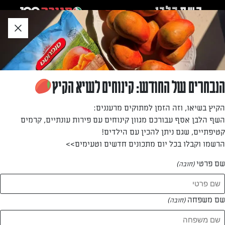
לג
אזור
וכן
חתון
»
»
דף הבית
...
עוגת גבינה ורוטב פירות יער
עוגת גבינה ורוטב פירות יער
הנבחרים של החודש: קינוחים לשיא הקיץ
כן! היא מושלמת בדיוק כמו שהיא נראית. זה מתכון שאתם
הקיץ בשיאו, וזה הזמן למתוקים מרעננים:
חייבים לנסות
השף הלבן אסף עבורכם מגוון קינוחים עם פירות עונתיים, קרמים
קטיפתיים, שגם ניתן להכין עם הילדים!
מאת: מירב גביש
הרשמו וקבלו בכל יום מתכונים חדשים וטעימים>>
שם פרטי
(חובה)
שם משפחה
(חובה)