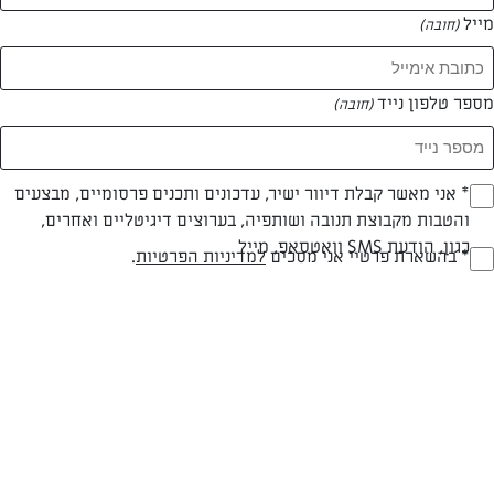
מייל
(חובה)
מספר טלפון נייד
(חובה)
Opt_I
* אני מאשר קבלת דיוור ישיר, עדכונים ותכנים פרסומיים, מבצעים
והטבות מקבוצת תנובה ושותפיה, בערוצים דיגיטליים ואחרים,
(חובה)
חלבי
עד 20 דק
קלה
כגון, הודעת SMS וואטסאפ, מייל
RegulationsApprove
* בהשארת פרטיי אני מסכים
למדיניות הפרטיות
.
סוג מתכון
זמן הכנה
רמת מיומנות
(חובה)
המרכיבים ל 12:
2 כפות מים