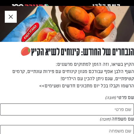
לג
אזור
וכן
חתון
»
»
דף הבית
...
מגדל פנקייקס משפחתי (פרווה)
מגדל פנקייקס משפחתי (פרווה)
הנבחרים של החודש: קינוחים לשיא הקיץ
בא לכם לפנק את המשפחה בבוקר? לכו על מגדל פנקייקס נהדר
הקיץ בשיאו, וזה הזמן למתוקים מרעננים:
עם שלל תוספות טעימות
השף הלבן אסף עבורכם מגוון קינוחים עם פירות עונתיים, קרמים
קטיפתיים, שגם ניתן להכין עם הילדים!
מאת: ענבל לביא
הרשמו וקבלו בכל יום מתכונים חדשים וטעימים>>
שם פרטי
(חובה)
שם משפחה
(חובה)