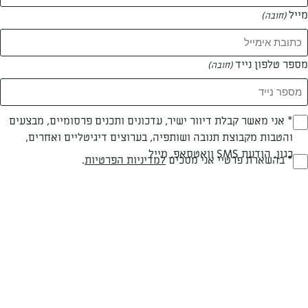
מייל
(חובה)
מספר טלפון נייד
(חובה)
Opt_I
* אני מאשר קבלת דיוור ישיר, עדכונים ותכנים פרסומיים, מבצעים
והטבות מקבוצת תנובה ושותפיה, בערוצים דיגיטליים ואחרים,
(חובה)
כגון, הודעת SMS וואטסאפ, מייל
RegulationsApprove
* בהשארת פרטיי אני מסכים
למדיניות הפרטיות
.
(חובה)
צילום: ענבל לביא