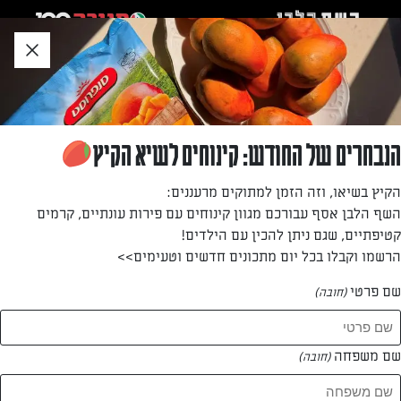
לג
אזור
וכן
חתון
»
»
דף הבית
...
פנקייק סופלה
פנקייק סופלה
הנבחרים של החודש: קינוחים לשיא הקיץ
הפנקייקים האלה, שהגיעו במקור מיפן והפכו לטרנד היסטרי בניו
הקיץ בשיאו, וזה הזמן למתוקים מרעננים:
יורק בגרסה ביתית וקלה להכנה עם טריק מיוחד שימנע מהם
השף הלבן אסף עבורכם מגוון קינוחים עם פירות עונתיים, קרמים
להתייבש! מתכון של דור משה שיעשה לכם את הסופ"ש
קטיפתיים, שגם ניתן להכין עם הילדים!
הרשמו וקבלו בכל יום מתכונים חדשים וטעימים>>
מאת: דור משה
שם פרטי
(חובה)
שם משפחה
(חובה)