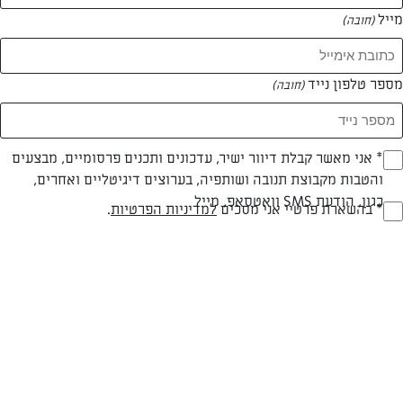
מייל
(חובה)
מספר טלפון נייד
(חובה)
צילום: דור משה
עיצוב: דור משה
Opt_I
* אני מאשר קבלת דיוור ישיר, עדכונים ותכנים פרסומיים, מבצעים
והטבות מקבוצת תנובה ושותפיה, בערוצים דיגיטליים ואחרים,
(חובה)
כגון, הודעת SMS וואטסאפ, מייל
RegulationsApprove
* בהשארת פרטיי אני מסכים
למדיניות הפרטיות
.
חלבי
60 דק
בינונית
(חובה)
סוג מתכון
זמן הכנה
רמת מיומנות
המרכיבים ל 8-10: