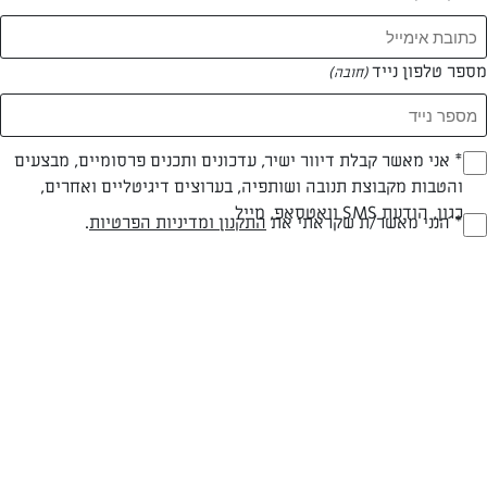
מספר טלפון נייד
(חובה)
* אני מאשר קבלת דיוור ישיר, עדכונים ותכנים פרסומיים, מבצעים
(חובה)
והטבות מקבוצת תנובה ושותפיה, בערוצים דיגיטליים ואחרים,
כגון, הודעת SMS וואטסאפ, מייל
* הנני מאשר/ת שקראתי את
התקנון ומדיניות הפרטיות
.
(חובה)
צילום: אפיק גבאי
עיצוב: בלוג "תיק אוכל"
חלבי
עד 40 דק
קלה
סוג מתכון
זמן הכנה
רמת מיומנות