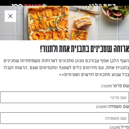
לג
אזור
וכן
חתון
»
»
דף הבית
...
פנקייק עוגת גבינה ופירות יער
פנקייק עוגת גבינה ופירות יער
ארוחה שמכינים בתבנית אחת ולתנור!
פנקייק או עוגת גבינה? אין צורך להתלבט יותר! אינס ינאי עם
השף הלבן אסף עבורכם מגוון מתכונים לארוחות משפחתיות שמכינים
מתכון לפנקייק בטעמי עוגת גבינה ורוטב פירות יער טעים במיוחד
בתבנית אחת, עם מינימום כלים לשטוף ומקסימום טעם. הרשמו וקבלו
בכל שבוע מתכונים חדשים וטעימים>>
מאת: אינס שילת ינאי
שם פרטי
(חובה)
שם משפחה
(חובה)
מייל
(חובה)