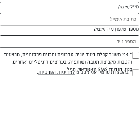
מייל
(חובה)
מספר טלפון נייד
(חובה)
Opt_I
* אני מאשר קבלת דיוור ישיר, עדכונים ותכנים פרסומיים, מבצעים
והטבות מקבוצת תנובה ושותפיה, בערוצים דיגיטליים ואחרים,
(חובה)
צילום: נטלי לוין
עיצוב: נטלי לוין
כגון, הודעת SMS וואטסאפ, מייל
RegulationsApprove
* בהשארת פרטיי אני מסכים
למדיניות הפרטיות
.
(חובה)
חלבי
עד 10 דק
קלה
סוג מתכון
זמן הכנה
רמת מיומנות