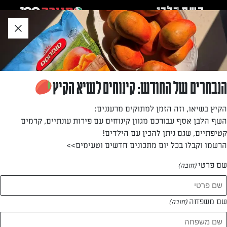
לג
אזור
וכן
חתון
»
»
דף הבית
...
מיני פנקייקים עם יוגורט ואוכמניות
מיני פנקייקים עם יוגורט ואוכמניות
הנבחרים של החודש: קינוחים לשיא הקיץ
מתכון מעולה של נטלי לוין שיעשה לכם טוב: מיני פנקייקים עם
הקיץ בשיאו, וזה הזמן למתוקים מרעננים:
יוגורט ואוכמניות שישדרגו לכם את ארוחת הבוקר, וגם לילדים!
השף הלבן אסף עבורכם מגוון קינוחים עם פירות עונתיים, קרמים
אצלנו הוא כבר הפך לקבוע
קטיפתיים, שגם ניתן להכין עם הילדים!
הרשמו וקבלו בכל יום מתכונים חדשים וטעימים>>
מאת: נטלי לוין
שם פרטי
(חובה)
שם משפחה
(חובה)