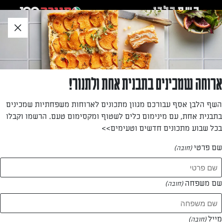
לג
אזור
וכן
חתון
»
»
דף הבית
...
פסטה עם בצל מקורמל, אפונה וגבינה בולגרית
פסטה עם בצל מקורמל, אפונה וגבינה בולגרית
ארוחה שמכינים בתבנית אחת ולתנור!
מנת פסטה קיצית טעימה!
השף הלבן אסף עבורכם מגוון מתכונים לארוחות משפחתיות שמכינים
בתבנית אחת, עם מינימום כלים לשטוף ומקסימום טעם. הרשמו וקבלו
מאת: עורך השף הלבן
בכל שבוע מתכונים חדשים וטעימים>>
שם פרטי
(חובה)
שם משפחה
(חובה)
מייל
(חובה)