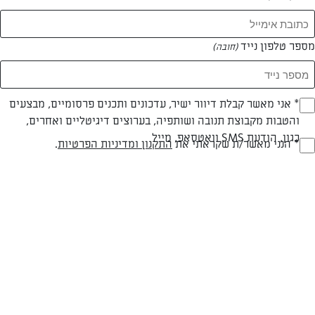
מספר טלפון נייד
(חובה)
צילום: נעמי אבליוביץ'
עיצוב: נעמי אבליוביץ'
* אני מאשר קבלת דיוור ישיר, עדכונים ותכנים פרסומיים, מבצעים
(חובה)
והטבות מקבוצת תנובה ושותפיה, בערוצים דיגיטליים ואחרים,
חלבי
עד 20 דק
קלה
כגון, הודעת SMS וואטסאפ, מייל
* הנני מאשר/ת שקראתי את
התקנון ומדיניות הפרטיות
.
(חובה)
סוג מתכון
זמן הכנה
רמת מיומנות
המרכיבים ל 4 מנות:
500 גרם פסטה קצרה מסוג פוזילי
1 בצל גדול, פרוס לטבעות דקיקות