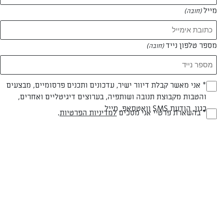
מייל
(חובה)
מספר טלפון נייד
(חובה)
Opt_I
* אני מאשר קבלת דיוור ישיר, עדכונים ותכנים פרסומיים, מבצעים
צילום: תומר אומנסקי
והטבות מקבוצת תנובה ושותפיה, בערוצים דיגיטליים ואחרים,
(חובה)
כגון, הודעת SMS וואטסאפ, מייל
RegulationsApprove
* בהשארת פרטיי אני מסכים
למדיניות הפרטיות
.
(חובה)
חלבי
עד 20 דק
קלה
סוג מתכון
זמן הכנה
רמת מיומנות
המרכיבים ל 4-5 מנות: