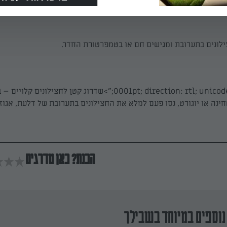
ונים בתערובת ומגישים חם או בטמפרטורת החדר.
0001pt; direction: rtl; unicode-bidi: embed;">שדרוג קטן לחצילונים קל
ינה או יוגורט, נסו פעם למלא את החצילונים בתערובת של דלעת, אגוזי
הכנת? כאן מדרגים
נוספים במיוחד בשבילך