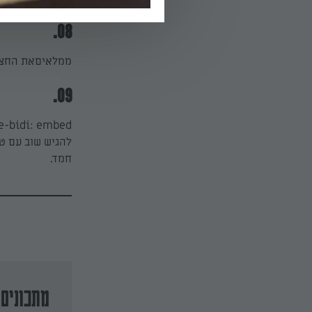
08.
ממלאיםאת החציל
09.
להגיש שוב עם טח
חמד.
מתכונים 