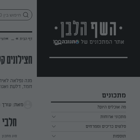
לג
אזור
וכן
חתון
»
»
דף הבית
...
חציל
חצילונים קל
מנה נפלאה לאירו
חמד, דלעת ואגוז
מתכונים
מאת: עורך 
מה אוכלים היום?
מתכוני ארוחות
חלבי
ארוחת בוקר
סלטים כריכים וממרחים
תוספות
ארוחת צהריים
כל הסלטים כריכים וממרחים
סוג מתכון