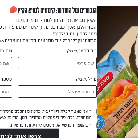
הנבחרים של החודש: קינוחים לשיא הקיץ
הקיץ בשיאו, וזה הזמן למתוקים מרעננים:
נים ומניחים לקירור בטמפרטורת החדר.
השף הלבן אסף עבורכם מגוון קינוחים עם פירות ע
ניתן להכין עם הילדים!
הרשמו וקבלו בכל יום מתכונים חדשים וטעימים>>
שם פרטי
שם מש
לקוביות קטנות ומניחים על גבי תבנית תנור מרופדת בנייר אפייה.
(חובה)
מייל
מספר ט
מתבליםבשמן זית, מלח, פלפל וחומץ בלסמי וצולים בתנור במשך כ-20 דקות, עד שק
(חובה)
 דקות
Opt_In
* אני מאשר קבלת דיוור ישיר, עדכונים ותכנים פרסומי
ושותפיה, בערוצים דיגיטליים ואחרים, כגון, הודעת SMS וואטסאפ, מייל
(חובה)
RegulationsApproved
* בהשארת פרטיי אני מסכים
למדיניות הפרטיות
.
(חובה)
בבים יחד את קוביות הדלעת, אגוזי המלך והגבינה לתערובת אחידה.