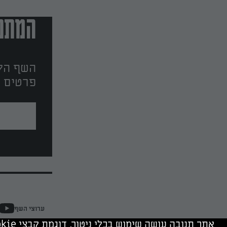
המתכו
השף הלב
פרטים ו
ערוצי השף
אתר תנובה עושה שימוש בכלי ניטור, דוגמת קבצי cookie, של תנובה ושל צדד שלישי. המשך גלישה מהווה הסכמה לשימוש בכלים אלה.