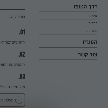
כל הקינוחים לפסח
אפרת ליכטנשטט
דרך הטופו
סלטים לפסח
קארין בנולול
טיפים
עוגיות לפסח
הוראות הכנה:
מירי כהן
כתבות
רובי מיכאל
מתכונים
01.
המגזין
מחממיםתנור ל-200 מעלות.
צור קשר
02.
מנקביםאת החצילו
03.
צוליםאת החצילונים במשך כ-15-25 דקו
הפעלת טיימר 25