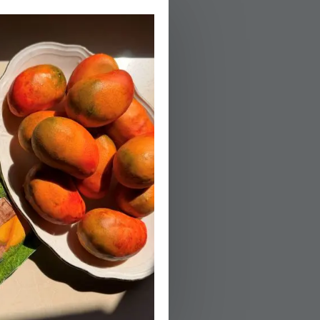
04.
חוציםאת החצילו
05.
חותכיםאת הדלעת 
06.
הדלעתמתרככות.
הפעלת טיימר 20
07.
בקערהגדולה מער