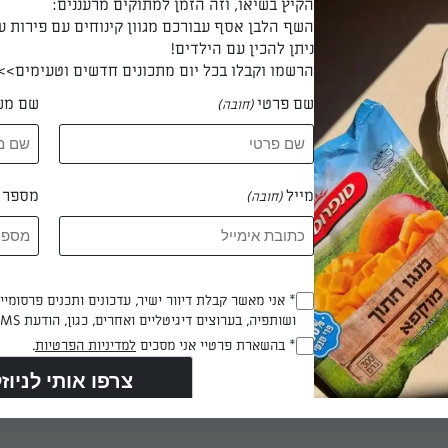
ים משני הצדדים עד להזהבה מלאה.
הקיץ בשיאו, וזה הזמן למתוקים מרעננים:
השף הלבן אסף עבורכם מגוון קינוחים עם פירות ע
ניתן להכין עם הילדים!
הרשמו וקבלו בכל יום מתכונים חדשים וטעימים>>
ם מהסוטאז'.
שם פרטי
שם מש
(חובה)
, נטגן אותו קלות ומיד לאחריו את הגזר הגמדי.
מייל
מספר ט
(חובה)
 והתיבול, נטגן היטב ולבסוף נוסיף כוס מים.
Opt_In
* אני מאשר קבלת דיוור ישיר, עדכונים ותכנים פרסומי
ושותפיה, בערוצים דיגיטליים ואחרים, כגון, הודעת SMS וואטסאפ, מייל
(חובה)
RegulationsApproved
* בהשארת פרטיי אני מסכים
למדיניות הפרטיות
.
דר את השוקיים מעל.
(חובה)