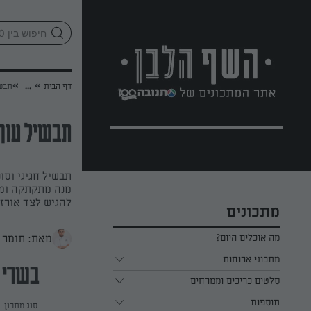
לג
אזור
וכן
חתון
»
»
דף הבית
...
תבשי
תבשיל עוף 
תבשיל חגיגי וסופ
מנה מתקתקה ומעט
להגיש לצד אורז 
מתכונים
מאת: תומר 
מה אוכלים היום?
מתכוני ארוחות
בשרי
ארוחת בוקר
סלטים כריכים וממרחים
תוספות
ארוחת צהריים
כל הסלטים כריכים וממרחים
סוג מתכון