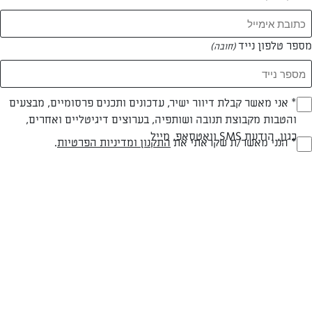
מספר טלפון נייד
(חובה)
* אני מאשר קבלת דיוור ישיר, עדכונים ותכנים פרסומיים, מבצעים
(חובה)
והטבות מקבוצת תנובה ושותפיה, בערוצים דיגיטליים ואחרים,
כגון, הודעת SMS וואטסאפ, מייל
* הנני מאשר/ת שקראתי את
התקנון ומדיניות הפרטיות
.
(חובה)
חלבי
60 דק
קלה
סוג מתכון
זמן הכנה
רמת מיומנות