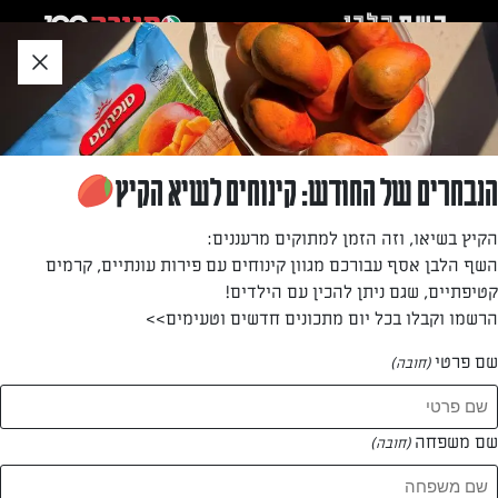
לג
אזור
וכן
חתון
»
»
דף הבית
...
מרק שעועית עם קציצות
מרק שעועית עם קציצות
הנבחרים של החודש: קינוחים לשיא הקיץ
מתכונים מתוקים ומלוחים שישכנעו את הילדים לאכול יותר
הקיץ בשיאו, וזה הזמן למתוקים מרעננים:
מנקניקיות וקטשופ
השף הלבן אסף עבורכם מגוון קינוחים עם פירות עונתיים, קרמים
קטיפתיים, שגם ניתן להכין עם הילדים!
מאת: shosh levi
הרשמו וקבלו בכל יום מתכונים חדשים וטעימים>>
שם פרטי
(חובה)
שם משפחה
(חובה)