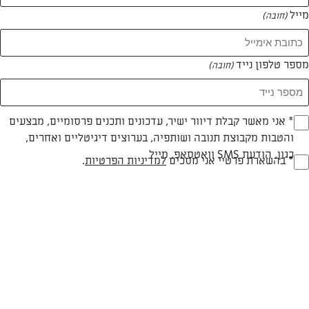
מייל
(חובה)
מספר טלפון נייד
(חובה)
Opt_I
* אני מאשר קבלת דיוור ישיר, עדכונים ותכנים פרסומיים, מבצעים
והטבות מקבוצת תנובה ושותפיה, בערוצים דיגיטליים ואחרים,
(חובה)
בשרי
עד 40 דק
קלה
כגון, הודעת SMS וואטסאפ, מייל
RegulationsApprove
* בהשארת פרטיי אני מסכים
למדיניות הפרטיות
.
סוג מתכון
זמן הכנה
רמת מיומנות
(חובה)
המרכיבים ל 6 מנות:
חצי קילו שעועית לבנה