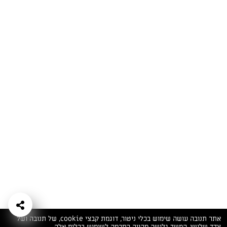
המתכונים הכי טעימים במקום אחד!
השף הלבן אסף עבורכם מתכונים חלומיים לחורף
מפנק! השאירו פרטים וקבלו מתכונים חדשים בכל
יום>>
צרפו אותי לניוזלטר
ערוצי השף
מדיניות
מפת אתר
שאלות
יצירת קשר
תנאי שימוש
פרטיות
ותשובות
הצהרת נגישות
אתר תנובה עושה שימוש בכלי ניטור, דוגמת קבצי cookie, של תנובה ושל
צדד שלישי. המשך גלישה מהווה הסכמה לשימוש בכלים אלה.