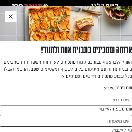
לג
אזור
וכן
חתון
»
»
דף הבית
...
מרק תירס עשיר עם קרוטוני פטה
מרק תירס עשיר עם קרוטוני פטה
ארוחה שמכינים בתבנית אחת ולתנור!
מתכון חובה לחובבי המרקים! אפרת ליכשטנשטט משתפת אותנו
השף הלבן אסף עבורכם מגוון מתכונים לארוחות משפחתיות שמכינים
במתכון משודרג למרק תירס עם תוספות טעימות במיוחד
בתבנית אחת, עם מינימום כלים לשטוף ומקסימום טעם. הרשמו וקבלו
בכל שבוע מתכונים חדשים וטעימים>>
מאת: אפרת ליכטנשטט
שם פרטי
(חובה)
שם משפחה
(חובה)
מייל
(חובה)