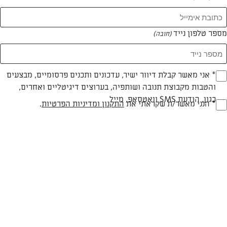
מספר טלפון נייד
(חובה)
* אני מאשר קבלת דיוור ישיר, עדכונים ותכנים פרסומיים, מבצעים
(חובה)
צילום: אפרת ליכטנשטט
עיצוב: אפרת ליכטנשטט
והטבות מקבוצת תנובה ושותפיה, בערוצים דיגיטליים ואחרים,
כגון, הודעת SMS וואטסאפ, מייל
* הנני מאשר/ת שקראתי את
התקנון ומדיניות הפרטיות
.
(חובה)
חלבי
60 דק
קלה
סוג מתכון
זמן הכנה
רמת מיומנות
המרכיבים ל 5 מנות: