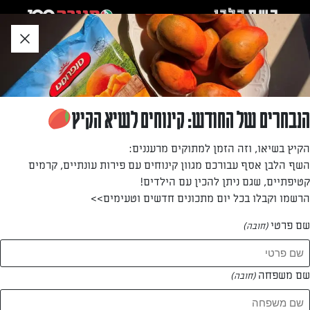
לג
אזור
וכן
חתון
»
»
דף הבית
...
מרק קרם ערמונים
מרק קרם ערמונים
הנבחרים של החודש: קינוחים לשיא הקיץ
השילוב המרתק בין גבינות וערמונים ליצירת המרק המושלם לימי
הקיץ בשיאו, וזה הזמן למתוקים מרעננים:
החורף הקרים
השף הלבן אסף עבורכם מגוון קינוחים עם פירות עונתיים, קרמים
קטיפתיים, שגם ניתן להכין עם הילדים!
מאת: עורך השף הלבן
הרשמו וקבלו בכל יום מתכונים חדשים וטעימים>>
שם פרטי
(חובה)
שם משפחה
(חובה)