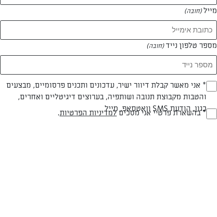
מייל
(חובה)
מספר טלפון נייד
(חובה)
Opt_I
* אני מאשר קבלת דיוור ישיר, עדכונים ותכנים פרסומיים, מבצעים
חלבי
עד 20 דק
בינונית
והטבות מקבוצת תנובה ושותפיה, בערוצים דיגיטליים ואחרים,
(חובה)
כגון, הודעת SMS וואטסאפ, מייל
RegulationsApprove
* בהשארת פרטיי אני מסכים
למדיניות הפרטיות
.
סוג מתכון
זמן הכנה
רמת מיומנות
(חובה)
המרכיבים ל 10:
ק”ג ערמונים קלויים וקלופים