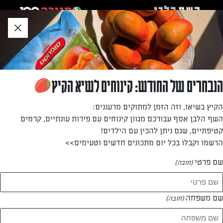
לג
אזור
וכן
חתון
»
»
דף הבית
...
מרק פטריות עשיר
מרק פטריות עשיר
הנבחרים של החודש: קינוחים לשיא הקיץ
מרק עשיר, חורפי ומלא טעמים. סוד הטעם של המרק הזה הוא
הקיץ בשיאו, וזה הזמן למתוקים מרעננים:
שימוש בציר ירקות ובמגוון סוגי פטריות. מתכון של דור משה
השף הלבן אסף עבורכם מגוון קינוחים עם פירות עונתיים, קרמים
שישדרג לכם את החורף
קטיפתיים, שגם ניתן להכין עם הילדים!
הרשמו וקבלו בכל יום מתכונים חדשים וטעימים>>
מאת: דור משה
שם פרטי
(חובה)
שם משפחה
(חובה)