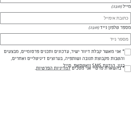
מייל
(חובה)
מספר טלפון נייד
(חובה)
צילום: דור משה
עיצוב: דור משה
Opt_I
* אני מאשר קבלת דיוור ישיר, עדכונים ותכנים פרסומיים, מבצעים
והטבות מקבוצת תנובה ושותפיה, בערוצים דיגיטליים ואחרים,
(חובה)
כגון, הודעת SMS וואטסאפ, מייל
RegulationsApprove
* בהשארת פרטיי אני מסכים
למדיניות הפרטיות
.
חלבי
עד 40 דק
בינונית
(חובה)
סוג מתכון
זמן הכנה
רמת מיומנות
המרכיבים ל 4-6: