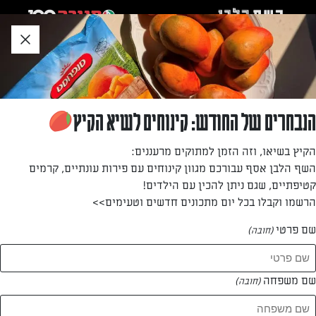
לג
אזור
וכן
חתון
»
»
דף הבית
...
מרק עגבניות קרמי
מרק עגבניות קרמי
הנבחרים של החודש: קינוחים לשיא הקיץ
מרק חלק, קטיפתי, בטעם חמצמץ ומרענן, במיוחד לחורף קר,
הקיץ בשיאו, וזה הזמן למתוקים מרעננים:
מומלץ לארוחות ערב בהן כולם מתקבצים יחד סביב השולחן
השף הלבן אסף עבורכם מגוון קינוחים עם פירות עונתיים, קרמים
קטיפתיים, שגם ניתן להכין עם הילדים!
מאת: עורך השף הלבן
הרשמו וקבלו בכל יום מתכונים חדשים וטעימים>>
שם פרטי
(חובה)
שם משפחה
(חובה)