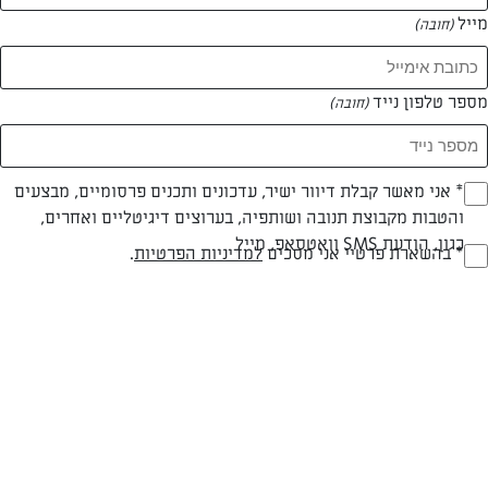
מייל
(חובה)
מספר טלפון נייד
(חובה)
Opt_I
* אני מאשר קבלת דיוור ישיר, עדכונים ותכנים פרסומיים, מבצעים
והטבות מקבוצת תנובה ושותפיה, בערוצים דיגיטליים ואחרים,
(חובה)
חלבי
עד 10 דק
קלה
כגון, הודעת SMS וואטסאפ, מייל
RegulationsApprove
* בהשארת פרטיי אני מסכים
למדיניות הפרטיות
.
סוג מתכון
זמן הכנה
רמת מיומנות
(חובה)
המרכיבים ל 6-8 מנות:
50 גרם חמאת "תנובה"