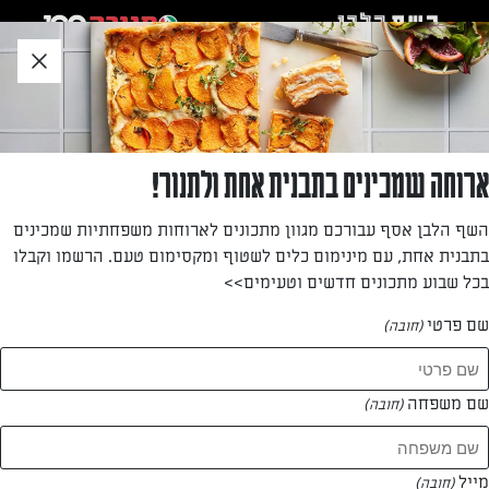
לג
אזור
וכן
חתון
»
»
דף הבית
...
מרק יוגורט עיזים קר עם מלפפונים ושום
מרק יוגורט עיזים קר עם מלפפונים ושום
ארוחה שמכינים בתבנית אחת ולתנור!
המרענן המושלם לקיץ – מרק קר וקליל עם יוגורט עיזים חמצמץ,
השף הלבן אסף עבורכם מגוון מתכונים לארוחות משפחתיות שמכינים
קוביות מלפפונים בתיבול שום ועשבי תיבול. לחם טרי או קלוי
בתבנית אחת, עם מינימום כלים לשטוף ומקסימום טעם. הרשמו וקבלו
בצד – ואתם מסודרים.
בכל שבוע מתכונים חדשים וטעימים>>
מאת: עורך השף הלבן
שם פרטי
(חובה)
שם משפחה
(חובה)
מייל
(חובה)