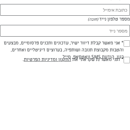
מספר טלפון נייד
(חובה)
* אני מאשר קבלת דיוור ישיר, עדכונים ותכנים פרסומיים, מבצעים
(חובה)
והטבות מקבוצת תנובה ושותפיה, בערוצים דיגיטליים ואחרים,
כגון, הודעת SMS וואטסאפ, מייל
* הנני מאשר/ת שקראתי את
התקנון ומדיניות הפרטיות
.
(חובה)
חלבי
עד 10 דק
קלה
סוג מתכון
זמן הכנה
רמת מיומנות
המרכיבים ל 2-3:
3 מלפפונים, חתוכים לקוביות קטנטנות