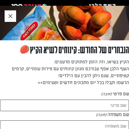
לג
אזור
וכן
חתון
»
»
דף הבית
...
פשטידת פטריות ושאר ירקות
פשטידת פטריות ושאר ירקות
הנבחרים של החודש: קינוחים לשיא הקיץ
מי אמר שחייבים להכין פשטידה מירק אחד בלבד? ערבבנו ירקות
הקיץ בשיאו, וזה הזמן למתוקים מרעננים:
בכל מיני צבעים עם שמנת וגבינה לפשטידה טעימה וצבעונית
השף הלבן אסף עבורכם מגוון קינוחים עם פירות עונתיים, קרמים
במיוחד
קטיפתיים, שגם ניתן להכין עם הילדים!
הרשמו וקבלו בכל יום מתכונים חדשים וטעימים>>
מאת: דנית סלומון
שם פרטי
(חובה)
שם משפחה
(חובה)