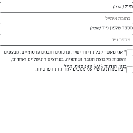
מייל
(חובה)
מספר טלפון נייד
(חובה)
צילום: יהודה סלומון
עיצוב: יהודה סלומון
Opt_I
* אני מאשר קבלת דיוור ישיר, עדכונים ותכנים פרסומיים, מבצעים
והטבות מקבוצת תנובה ושותפיה, בערוצים דיגיטליים ואחרים,
(חובה)
כגון, הודעת SMS וואטסאפ, מייל
RegulationsApprove
* בהשארת פרטיי אני מסכים
למדיניות הפרטיות
.
חלבי
עד 40 דק
קלה
(חובה)
סוג מתכון
זמן הכנה
רמת מיומנות
המרכיבים ל 12 מנות/ תבנית בקוטר 28 ס"מ: