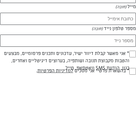
מייל
(חובה)
מספר טלפון נייד
(חובה)
Opt_I
* אני מאשר קבלת דיוור ישיר, עדכונים ותכנים פרסומיים, מבצעים
והטבות מקבוצת תנובה ושותפיה, בערוצים דיגיטליים ואחרים,
(חובה)
כגון, הודעת SMS וואטסאפ, מייל
RegulationsApprove
* בהשארת פרטיי אני מסכים
למדיניות הפרטיות
.
(חובה)
חלבי
עד 20 דק
קלה
סוג מתכון
זמן הכנה
רמת מיומנות