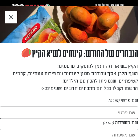
לג
אזור
וכן
חתון
»
»
דף הבית
...
לאפת קוטג׳ של תנובה
לאפת קוטג׳ של תנובה
הנבחרים של החודש: קינוחים לשיא הקיץ
לאפת קוטג' קלה מהירה וטעימה שלא תרצו להפסיק לאכול אבל
הקיץ בשיאו, וזה הזמן למתוקים מרעננים:
גם להכין!
השף הלבן אסף עבורכם מגוון קינוחים עם פירות עונתיים, קרמים
קטיפתיים, שגם ניתן להכין עם הילדים!
מאת: אפרת ליכטנשטט
הרשמו וקבלו בכל יום מתכונים חדשים וטעימים>>
שם פרטי
(חובה)
שם משפחה
(חובה)