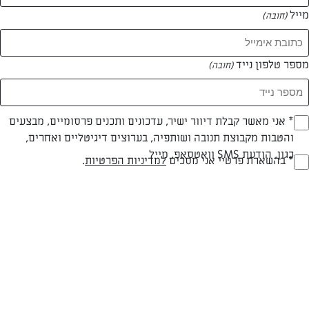
מייל
(חובה)
מספר טלפון נייד
(חובה)
צילום: אפרת ליכשטנטט
עיצוב: אפרת ליכשטנטט
Opt_I
* אני מאשר קבלת דיוור ישיר, עדכונים ותכנים פרסומיים, מבצעים
והטבות מקבוצת תנובה ושותפיה, בערוצים דיגיטליים ואחרים,
(חובה)
כגון, הודעת SMS וואטסאפ, מייל
RegulationsApprove
* בהשארת פרטיי אני מסכים
למדיניות הפרטיות
.
חלבי
עד 20 דק
קלה
(חובה)
סוג מתכון
זמן הכנה
רמת מיומנות
המרכיבים ל מנה אחת: