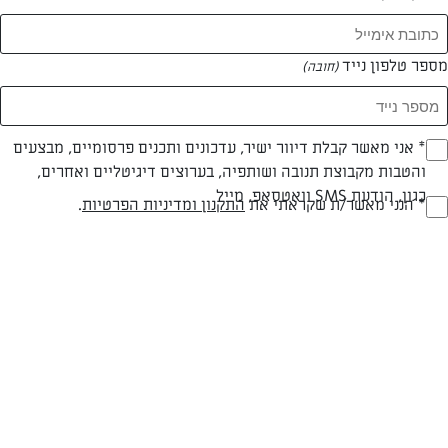
מספר טלפון נייד
(חובה)
* אני מאשר קבלת דיוור ישיר, עדכונים ותכנים פרסומיים, מבצעים
(חובה)
והטבות מקבוצת תנובה ושותפיה, בערוצים דיגיטליים ואחרים,
כגון, הודעת SMS וואטסאפ, מייל
* הנני מאשר/ת שקראתי את
התקנון ומדיניות הפרטיות
.
(חובה)
חלבי
עד 20 דק
קלה
סוג מתכון
זמן הכנה
רמת מיומנות