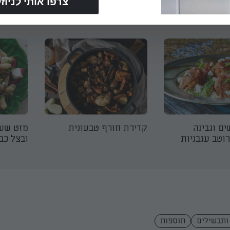
נוספים במיוחד בשבילך
ים וגבינה
קדירת חורף טבעונית
מזט שעו
רוטב עגבניות
ובצל כב
 ותבשילים
תוספות