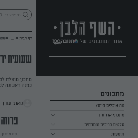
לג
אזור
וכן
חתון
»
»
דף הבית
...
שעוע
שעועית ירו
מתכון מוצלח לס
כמנה ראשונה ל
מתכונים
מאת: עורך 
מה אוכלים היום?
מתכוני ארוחות
פרווה
ארוחת בוקר
סלטים כריכים וממרחים
תוספות
ארוחת צהריים
כל הסלטים כריכים וממרחים
סוג מתכון