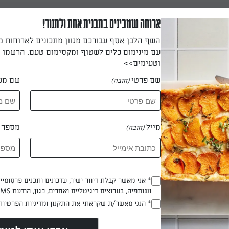
ארוחה שמכינים בתבנית אחת ולתנור!
השף הלבן אסף עבורכם מגוון מתכונים לארוחות 
עית הירוקה לפי הוראות ההכנה המופיעות על גבי האריזה.
עם מינימום כלים לשטוף ומקסימום טעם. הרשמו ו
וטעימים>>
שם פרטי
שם מש
(חובה)
רבבים את הטחינה עם הסוכר, הסויה ומעט מים עד לרוטב סמיך אך נוז
מייל
מספר ט
(חובה)
ועית לצלחת הגשה. מזליפים את רוטב הטחינה וזורים את זרעוני השומ
* אני מאשר קבלת דיוור ישיר, עדכונים ותכנים פרסומי
(חובה)
הכנת? כאן מדרגים
ושותפיה, בערוצים דיגיטליים ואחרים, כגון, הודעת SMS וואטסאפ, מייל
* הנני מאשר/ת שקראתי את
התקנון ומדיניות הפרטיות
(חובה)