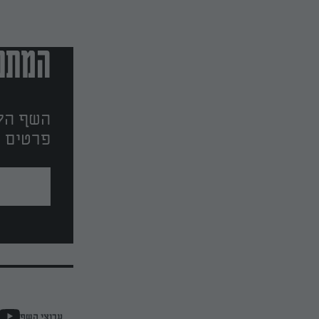
המתכו
השף הלב
פרטים ו
ערוצי השף