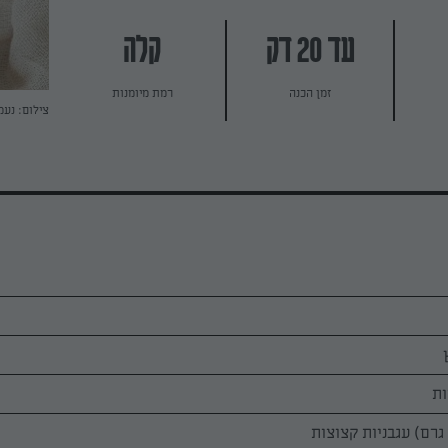
עד 20 דק
קלה
זמן הכנה
רמת מיומנות
צילום: נעמ