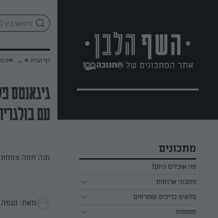
לג
אזור
וכן
חתון
»
»
דף הבית
...
גיגא
גיגאנטס פל
עם בולגרית
מתכונים
מנה חמה צמחוני
מה אוכלים היום?
מתכוני ארוחות
ארוחת בוקר
סלטים כריכים וממרחים
מאת: נעמה 
תוספות
ארוחת צהריים
כל הסלטים כריכים וממרחים