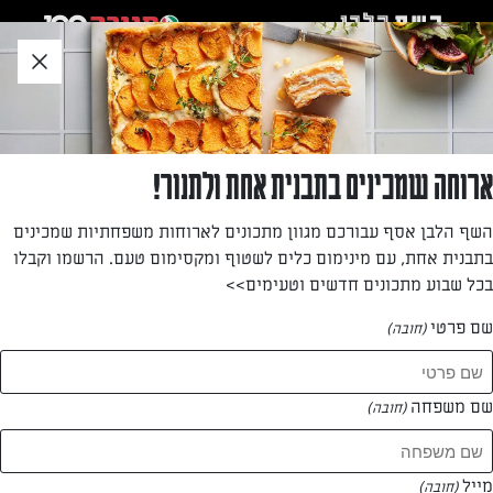
לג
אזור
וכן
חתון
»
»
דף הבית
...
ריזוטו גריסי פנינה עם אפונה, אספרגוס ופרמג’יאנו רג’יאנו
ריזוטו גריסי פנינה עם אפונה, אספרגוס
ארוחה שמכינים בתבנית אחת ולתנור!
ופרמג’יאנו רג’יאנו
השף הלבן אסף עבורכם מגוון מתכונים לארוחות משפחתיות שמכינים
בתבנית אחת, עם מינימום כלים לשטוף ומקסימום טעם. הרשמו וקבלו
מנה כזאת עוד לא אכלתם – ריזוטו גריסי פנינה ברוטב דלעת
בכל שבוע מתכונים חדשים וטעימים>>
ושמנת עם פטריות מוקפצות בניחוח שום וגילופי פרמזן
שם פרטי
(חובה)
מאת: רחלי קרוט
שם משפחה
(חובה)
מייל
(חובה)