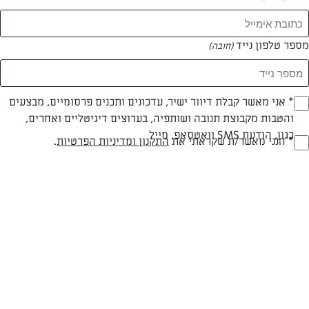
מספר טלפון נייד
(חובה)
* אני מאשר קבלת דיוור ישיר, עדכונים ותכנים פרסומיים, מבצעים
(חובה)
והטבות מקבוצת תנובה ושותפיה, בערוצים דיגיטליים ואחרים,
כגון, הודעת SMS וואטסאפ, מייל
* הנני מאשר/ת שקראתי את
התקנון ומדיניות הפרטיות
.
(חובה)
צילום: נמרוד סאונדרס
עיצוב: נעה קנריק
חלבי
עד 40 דק
קלה
סוג מתכון
זמן הכנה
רמת מיומנות