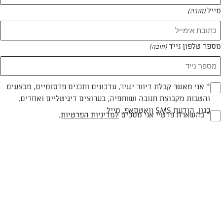
מייל
(חובה)
מספר טלפון נייד
(חובה)
Opt_I
* אני מאשר קבלת דיוור ישיר, עדכונים ותכנים פרסומיים, מבצעים
והטבות מקבוצת תנובה ושותפיה, בערוצים דיגיטליים ואחרים,
(חובה)
צילום: נעמה רן
עיצוב: נעמה רן
כגון, הודעת SMS וואטסאפ, מייל
RegulationsApprove
* בהשארת פרטיי אני מסכים
למדיניות הפרטיות
.
(חובה)
חלבי
עד 40 דק
קלה
סוג מתכון
זמן הכנה
רמת מיומנות