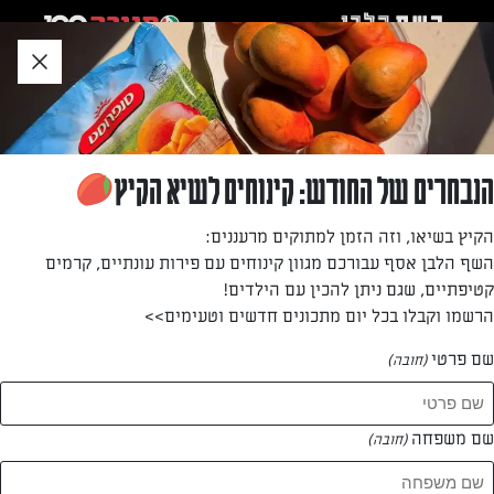
לג
אזור
וכן
חתון
»
»
דף הבית
...
פתיתי כוסמין או קינואה עם סלק, פטה, משמשים מיובשים, אגוזים ועשבי
פתיתי כוסמין או קינואה עם סלק, פטה, משמשים
הנבחרים של החודש: קינוחים לשיא הקיץ
מיובשים, אגוזים ועשבי תיבול
הקיץ בשיאו, וזה הזמן למתוקים מרעננים:
השף הלבן אסף עבורכם מגוון קינוחים עם פירות עונתיים, קרמים
שילוב מתוק-מלוח של פתיתים, סלק ופטה
קטיפתיים, שגם ניתן להכין עם הילדים!
הרשמו וקבלו בכל יום מתכונים חדשים וטעימים>>
מאת: עורך השף הלבן
שם פרטי
(חובה)
שם משפחה
(חובה)