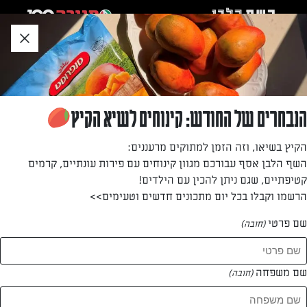
לג
אזור
וכן
חתון
»
»
דף הבית
...
חציל במילוי פטריות וכנען
חציל במילוי פטריות וכנען
הנבחרים של החודש: קינוחים לשיא הקיץ
חציל במילוי פטריות וכנען
הקיץ בשיאו, וזה הזמן למתוקים מרעננים:
השף הלבן אסף עבורכם מגוון קינוחים עם פירות עונתיים, קרמים
מאת: עורך השף הלבן
קטיפתיים, שגם ניתן להכין עם הילדים!
הרשמו וקבלו בכל יום מתכונים חדשים וטעימים>>
שם פרטי
(חובה)
שם משפחה
(חובה)