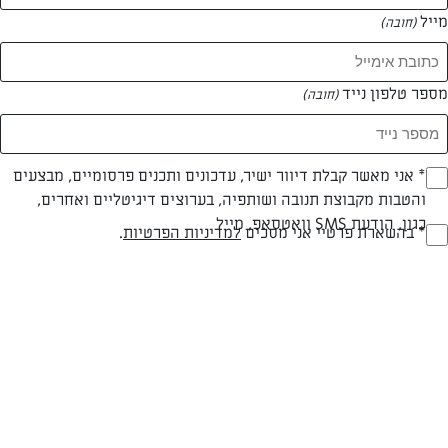
מייל
(חובה)
מספר טלפון נייד
(חובה)
Opt_I
* אני מאשר קבלת דיוור ישיר, עדכונים ותכנים פרסומיים, מבצעים
חלבי
עד 40 דק
קלה
והטבות מקבוצת תנובה ושותפיה, בערוצים דיגיטליים ואחרים,
(חובה)
סוג מתכון
זמן הכנה
רמת מיומנות
כגון, הודעת SMS וואטסאפ, מייל
RegulationsApprove
* בהשארת פרטיי אני מסכים
למדיניות הפרטיות
.
(חובה)
המרכיבים ל 4 מנות:
2 חצילים בינוניים, שווים בגודלם
2 כפות שמן זית