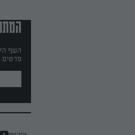
המתכו
השף הלב
פרטים ו
ערוצי השף