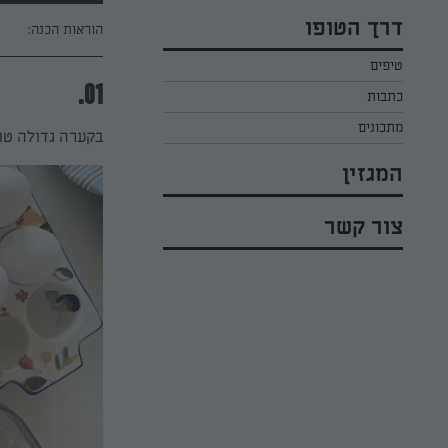
כל הקינוחים לפסח
אפרת ליכטנשטט
דרך הטופו
הוראות הכנה:
סלטים לפסח
קארין בנולול
טיפים
עוגיות לפסח
מירי כהן
01.
כתבות
רובי מיכאל
מתכונים
בקערה גדולה טו
המגזין
צור קשר