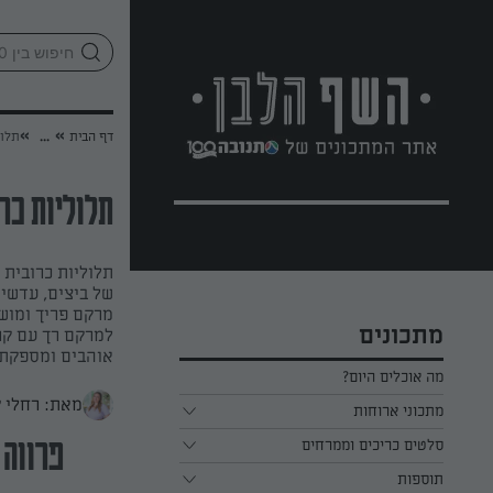
לג
אזור
וכן
חתון
»
»
דף הבית
...
תלול
תלוליות כר
תלוליות כרובית 
של ביצים, עדשים
מרקם פריך ומוש
מתכונים
למרקם רך עם קר
אוהבים ומספקת 
מה אוכלים היום?
מאת: רחלי 
מתכוני ארוחות
ארוחת בוקר
סלטים כריכים וממרחים
פרווה
תוספות
ארוחת צהריים
כל הסלטים כריכים וממרחים