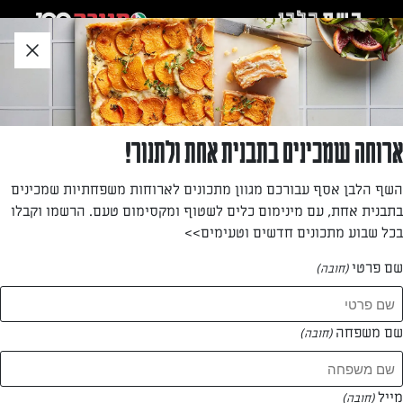
לג
אזור
וכן
חתון
»
»
דף הבית
...
אספרגוס אפוי עם רוטב בלסמי
אספרגוס אפוי עם רוטב בלסמי
ארוחה שמכינים בתבנית אחת ולתנור!
פשוט, טעים ובריא: אספרגוס אפוי עם רוטב ביתי של סויה
השף הלבן אסף עבורכם מגוון מתכונים לארוחות משפחתיות שמכינים
ובלסמי
בתבנית אחת, עם מינימום כלים לשטוף ומקסימום טעם. הרשמו וקבלו
בכל שבוע מתכונים חדשים וטעימים>>
מאת: עורך השף הלבן
שם פרטי
(חובה)
שם משפחה
(חובה)
מייל
(חובה)