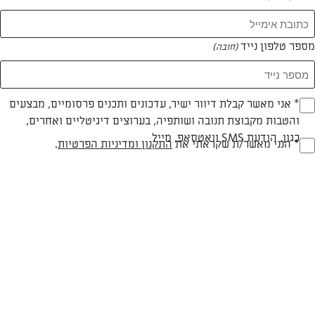
מספר טלפון נייד
(חובה)
* אני מאשר קבלת דיוור ישיר, עדכונים ותכנים פרסומיים, מבצעים
(חובה)
והטבות מקבוצת תנובה ושותפיה, בערוצים דיגיטליים ואחרים,
כגון, הודעת SMS וואטסאפ, מייל
* הנני מאשר/ת שקראתי את
התקנון ומדיניות הפרטיות
.
(חובה)
חלבי
עד 20 דק
קלה
סוג מתכון
זמן הכנה
רמת מיומנות
המרכיבים ל 4 מנות: