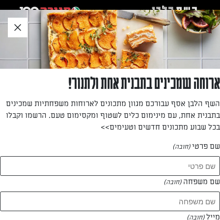
לג
אזור
וכן
חתון
»
»
דף הבית
...
כדורי שוקולד
כדורי שוקולד
ארוחה שמכינים בתבנית אחת ולתנור!
מתכון קל להכנה לאחד הקינוחים החביבים ביותר על ילדים ואחד
השף הלבן אסף עבורכם מגוון מתכונים לארוחות משפחתיות שמכינים
הנפוצים במטבח המשפחתי בישראל
בתבנית אחת, עם מינימום כלים לשטוף ומקסימום טעם. הרשמו וקבלו
בכל שבוע מתכונים חדשים וטעימים>>
מאת: אורלי שטייגמן
שם פרטי
(חובה)
שם משפחה
(חובה)
מייל
(חובה)