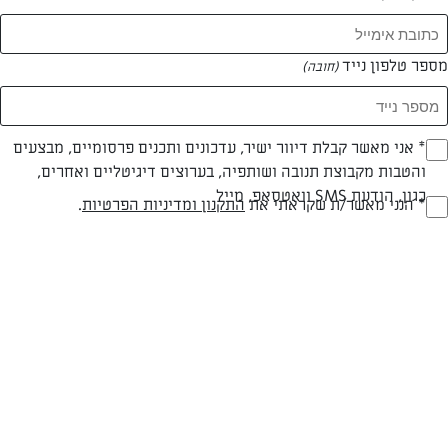
מספר טלפון נייד
(חובה)
* אני מאשר קבלת דיוור ישיר, עדכונים ותכנים פרסומיים, מבצעים
(חובה)
והטבות מקבוצת תנובה ושותפיה, בערוצים דיגיטליים ואחרים,
כגון, הודעת SMS וואטסאפ, מייל
חלבי
עד 20 דק
קלה
* הנני מאשר/ת שקראתי את
התקנון ומדיניות הפרטיות
.
(חובה)
סוג מתכון
זמן הכנה
רמת מיומנות
המרכיבים ל 30 כדורי שוקולד:
חבילה וחצי של ביסקוויטים