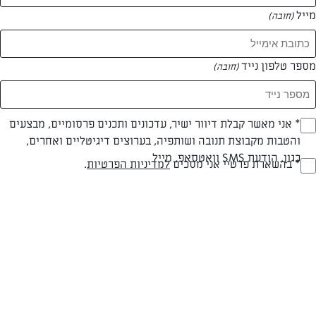
מייל
(חובה)
מספר טלפון נייד
(חובה)
Opt_I
* אני מאשר קבלת דיוור ישיר, עדכונים ותכנים פרסומיים, מבצעים
והטבות מקבוצת תנובה ושותפיה, בערוצים דיגיטליים ואחרים,
(חובה)
כגון, הודעת SMS וואטסאפ, מייל
RegulationsApprove
* בהשארת פרטיי אני מסכים
למדיניות הפרטיות
.
כדורי שוקולד
(חובה)
מתכון קל להכנה לאחד הקינוחים החביבים ביותר על ילדים ואחד הנפוצים
במטבח המשפחתי בישראל
המאמרים של אורלי שטייגמן