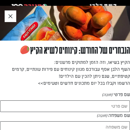
לג
אזור
וכן
חתון
חזרה לעמוד הבית
הנבחרים של החודש: קינוחים לשיא הקיץ
אורלי שטייגמן
הקיץ בשיאו, וזה הזמן למתוקים מרעננים:
השף הלבן אסף עבורכם מגוון קינוחים עם פירות עונתיים, קרמים
—
קטיפתיים, שגם ניתן להכין עם הילדים!
הרשמו וקבלו בכל יום מתכונים חדשים וטעימים>>
שם פרטי
(חובה)
אורלי שטייגמן
המתכונים של
שם משפחה
(חובה)
1 מתכונים