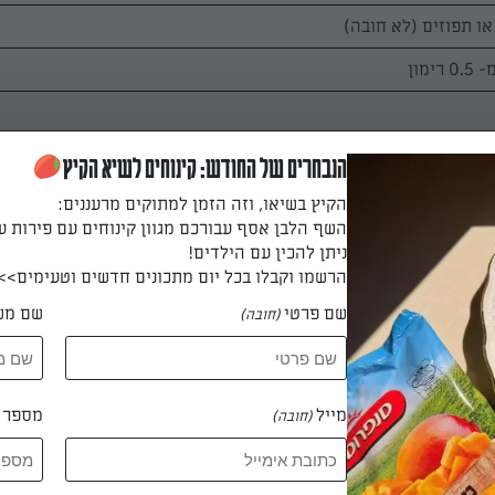
ימון
הנבחרים של החודש: קינוחים לשיא הקיץ
הקיץ בשיאו, וזה הזמן למתוקים מרעננים:
השף הלבן אסף עבורכם מגוון קינוחים עם פירות ע
ניתן להכין עם הילדים!
הרשמו וקבלו בכל יום מתכונים חדשים וטעימים>>
 את מיץ הרימונים עם אבקת הסוכר.
שם פרטי
שם מש
(חובה)
נת המתוקה עם השמנת החמוצה לקצפת יציבה. מוסיפים את מיץ הרימ
משים) ומקציפים עד לתערובת אחידה.
מייל
מספר ט
(חובה)