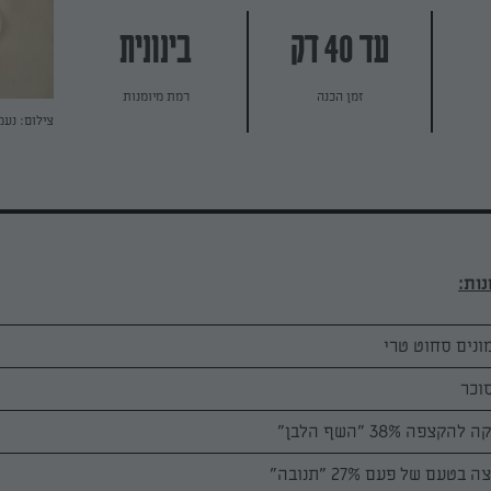
עד 40 דק
בינונית
זמן הכנה
רמת מיומנות
צילום: נעמ