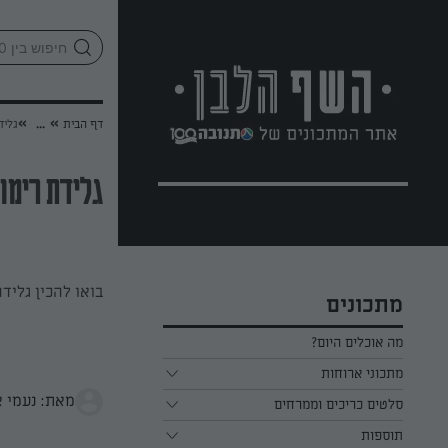
לג
אזור
וכן
חתון
»
»
דף הבית
...
גליד
גלידת רימונ
בואו להכין גליד
מתכונים
מה אוכלים היום?
מתכוני ארוחות
מאת: נעמי א
ארוחת בוקר
סלטים כריכים וממרחים
תוספות
ארוחת צהריים
כל הסלטים כריכים וממרחים