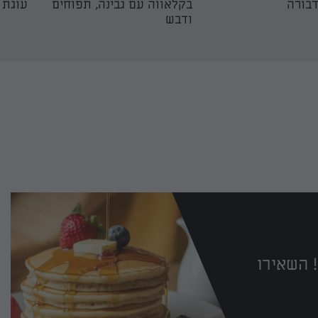
בורה
בקלאווה עם גבינה, תפוחים
עוגת 
ודבש
 השאירו