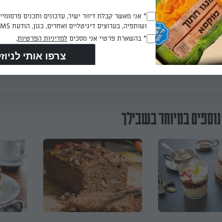
מעבירים את התערובת לכלי פלסטיק אטום ומניחים במקפיא 
Opt_In
* אני מאשר קבלת דיוור ישיר, עדכונים ותכנים פרסומי
ן ביום ההגשה.
ושותפיה, בערוצים דיגיטליים ואחרים, כגון, הודעת SMS וואטסאפ, מייל
(חובה)
RegulationsApproved
* בהשארת פרטיי אני מסכים
למדיניות הפרטיות
.
(חובה)
הכנת? כאן מדרגים
נוספים במיוחד בשבילך