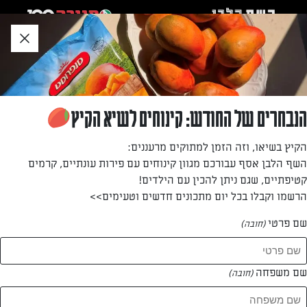
לג
אזור
וכן
חתון
»
»
דף הבית
...
עוגיות קנטוצ'יני שזופות
עוגיות קנטוצ'יני שזופות
הנבחרים של החודש: קינוחים לשיא הקיץ
ה"שיזוף" מגיע מהסוכר החום, שגם נותן לעוגיות טעם שונה
הקיץ בשיאו, וזה הזמן למתוקים מרעננים:
במקצת. העוגיות מכילות כמות גדולה של אגוזים מסוגים שונים –
השף הלבן אסף עבורכם מגוון קינוחים עם פירות עונתיים, קרמים
ואפילו בוטנים מסוכרים – ופירות מיובשים.
קטיפתיים, שגם ניתן להכין עם הילדים!
הרשמו וקבלו בכל יום מתכונים חדשים וטעימים>>
מאת: דנית סלומון
שם פרטי
(חובה)
שם משפחה
(חובה)