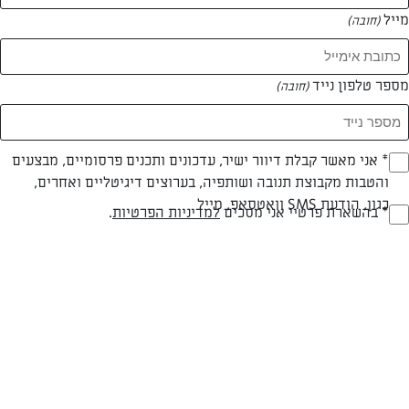
מייל
(חובה)
מספר טלפון נייד
(חובה)
צילום: יהודה סלומון
עיצוב: יהודה סלומון
Opt_I
* אני מאשר קבלת דיוור ישיר, עדכונים ותכנים פרסומיים, מבצעים
והטבות מקבוצת תנובה ושותפיה, בערוצים דיגיטליים ואחרים,
(חובה)
כגון, הודעת SMS וואטסאפ, מייל
RegulationsApprove
* בהשארת פרטיי אני מסכים
למדיניות הפרטיות
.
חלבי
עד 40 דק
קלה
(חובה)
סוג מתכון
זמן הכנה
רמת מיומנות
המרכיבים ל 60 עוגיות: