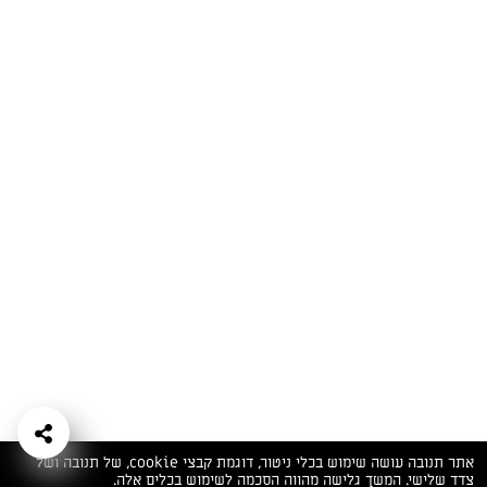
המתכונים הכי טעימים במקום אחד!
השף הלבן אסף עבורכם מתכונים חלומיים לחורף
מפנק! השאירו פרטים וקבלו מתכונים חדשים בכל
יום>>
צרפו אותי לניוזלטר
ערוצי השף
מדיניות
מפת אתר
שאלות
יצירת קשר
תנאי שימוש
פרטיות
ותשובות
הצהרת נגישות
אתר תנובה עושה שימוש בכלי ניטור, דוגמת קבצי cookie, של תנובה ושל
צדד שלישי. המשך גלישה מהווה הסכמה לשימוש בכלים אלה.