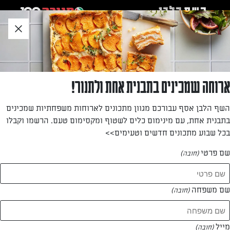
לג
אזור
וכן
חתון
»
»
דף הבית
...
בלונדיז עם נטיפי חמאת בוטנים ופיסטוקים
בלונדיז עם נטיפי חמאת בוטנים ופיסטוקים
ארוחה שמכינים בתבנית אחת ולתנור!
חיתוכיות עשירות וטעימות להפליא. מסוג העוגות שהופכות את
השף הלבן אסף עבורכם מגוון מתכונים לארוחות משפחתיות שמכינים
הפסקת הקפה לפינוק אמיתי.
בתבנית אחת, עם מינימום כלים לשטוף ומקסימום טעם. הרשמו וקבלו
בכל שבוע מתכונים חדשים וטעימים>>
מאת: דנית סלומון
שם פרטי
(חובה)
שם משפחה
(חובה)
מייל
(חובה)