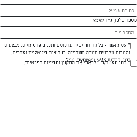
מספר טלפון נייד
(חובה)
* אני מאשר קבלת דיוור ישיר, עדכונים ותכנים פרסומיים, מבצעים
(חובה)
צילום: יהודה סלומון
עיצוב: יהודה סלומון
והטבות מקבוצת תנובה ושותפיה, בערוצים דיגיטליים ואחרים,
כגון, הודעת SMS וואטסאפ, מייל
* הנני מאשר/ת שקראתי את
התקנון ומדיניות הפרטיות
.
(חובה)
חלבי
עד 20 דק
קלה
סוג מתכון
זמן הכנה
רמת מיומנות
המרכיבים ל 18:
120 גרם חמאת "תנובה" בטמפרטורת החדר