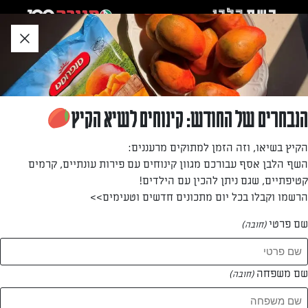
לג
אזור
וכן
חתון
»
»
דף הבית
...
עוגיות דבש, בוטנים ושקדים
עוגיות דבש, בוטנים ושקדים
הנבחרים של החודש: קינוחים לשיא הקיץ
עוגיות דבש טעימות, שנשמרות בקופסה שבועיים־שלושה לפחות.
הקיץ בשיאו, וזה הזמן למתוקים מרעננים:
בדיוק מה שאתם צריכים במזווה בתקופת החגים
השף הלבן אסף עבורכם מגוון קינוחים עם פירות עונתיים, קרמים
קטיפתיים, שגם ניתן להכין עם הילדים!
מאת: דנית סלומון
הרשמו וקבלו בכל יום מתכונים חדשים וטעימים>>
שם פרטי
(חובה)
שם משפחה
(חובה)