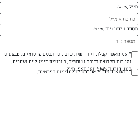
מייל
(חובה)
מספר טלפון נייד
(חובה)
צילום: יהודה סלומון
עיצוב: יהודה סלומון
Opt_I
* אני מאשר קבלת דיוור ישיר, עדכונים ותכנים פרסומיים, מבצעים
והטבות מקבוצת תנובה ושותפיה, בערוצים דיגיטליים ואחרים,
(חובה)
כגון, הודעת SMS וואטסאפ, מייל
חלבי
עד 40 דק
קלה
RegulationsApprove
* בהשארת פרטיי אני מסכים
למדיניות הפרטיות
.
(חובה)
סוג מתכון
זמן הכנה
רמת מיומנות
המרכיבים ל 60 עוגיות:
150 גרם חמאת תנובה בטמפרטורת החדר