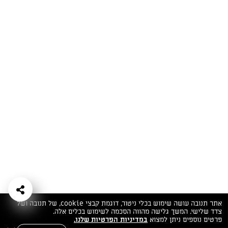
המתכונים הכי טעימים במקום אחד!
השף הלבן אסף עבורכם מתכונים חלומיים לחורף
מפנק! השאירו פרטים וקבלו מתכונים חדשים בכל
יום>>
צרפו אותי לניוזלטר
ערוצי השף
מדיניות
מפת אתר
שאלות
יצירת קשר
תנאי שימוש
פרטיות
ותשובות
הצהרת נגישות
אתר תנובה עושה שימוש בכלי ניטור, דוגמת קבצי cookie, של תנובה ושל
צדד שלישי. המשך גלישה מהווה הסכמה לשימוש בכלים אלה.
פרטים נוספים ניתן למצוא
במדיניות הפרטיות שלנו.