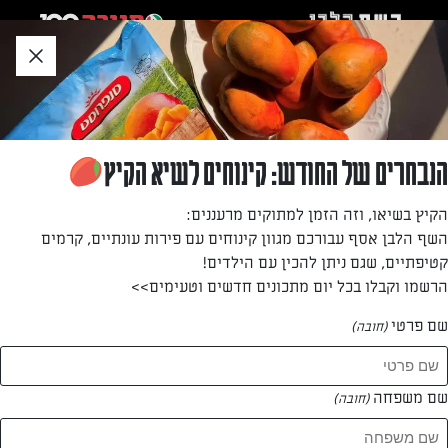
לג
אזור
וכן
חתון
»
»
דף הבית
...
שושנים עם קרם ווניל ונגיעות שוקולד
שושנים עם קרם ווניל ונגיעות שוקולד
הנבחרים של החודש: קינוחים לשיא הקיץ
מתכון קל וטעים במיוחד לעוגה שתשדרג את האירוח
הקיץ בשיאו, וזה הזמן למתוקים מרעננים:
השף הלבן אסף עבורכם מגוון קינוחים עם פירות עונתיים, קרמים
מאת: אלונה זוהר
קטיפתיים, שגם ניתן להכין עם הילדים!
הרשמו וקבלו בכל יום מתכונים חדשים וטעימים>>
שם פרטי
(חובה)
שם משפחה
(חובה)