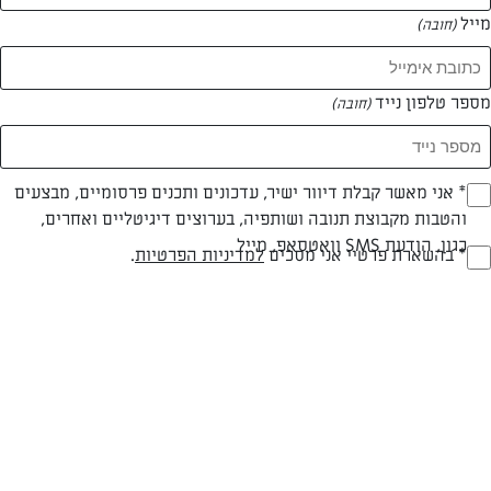
מייל
(חובה)
מספר טלפון נייד
(חובה)
צילום: אלונה זוהר
עיצוב: אלונה זוהר
Opt_I
* אני מאשר קבלת דיוור ישיר, עדכונים ותכנים פרסומיים, מבצעים
והטבות מקבוצת תנובה ושותפיה, בערוצים דיגיטליים ואחרים,
(חובה)
חלבי
עד 20 דק
קלה
כגון, הודעת SMS וואטסאפ, מייל
RegulationsApprove
* בהשארת פרטיי אני מסכים
למדיניות הפרטיות
.
סוג מתכון
זמן הכנה
רמת מיומנות
(חובה)
המרכיבים ל 12:
1 חב' בצק שמרים עלים מעדנות, מופשר לילה במקרר