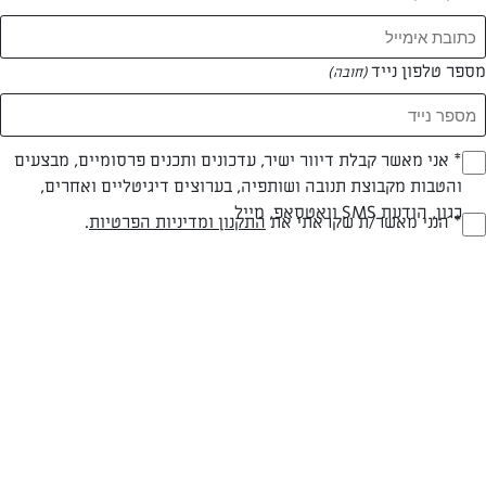
מספר טלפון נייד
(חובה)
* אני מאשר קבלת דיוור ישיר, עדכונים ותכנים פרסומיים, מבצעים
(חובה)
צילום: יהודה סלומון
עיצוב: יהודה סלומון
והטבות מקבוצת תנובה ושותפיה, בערוצים דיגיטליים ואחרים,
כגון, הודעת SMS וואטסאפ, מייל
* הנני מאשר/ת שקראתי את
התקנון ומדיניות הפרטיות
.
(חובה)
חלבי
עד 40 דק
קלה
סוג מתכון
זמן הכנה
רמת מיומנות
המרכיבים ל עוגה בקוטר 24 ס"מ: