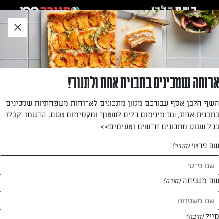
לג
אזור
וכן
חתון
»
»
דף הבית
...
עוגת שמרים גבינה וקינמון
עוגת שמרים גבינה וקינמון
ארוחה שמכינים בתבנית אחת ולתנור!
עוגת שמרים מיוחדת בטעם קינמון עדין עם מלית קצת שונה מן
השף הלבן אסף עבורכם מגוון מתכונים לארוחות משפחתיות שמכינים
הרגיל – מורחים את עלה הבצק בשכבה דקה של גבינת שמנת
בתבנית אחת, עם מינימום כלים לשטוף ומקסימום טעם. הרשמו וקבלו
וחמאה ועליה זורים את תערובת הסוכר והקינמון.
בכל שבוע מתכונים חדשים וטעימים>>
מאת: דנית סלומון
שם פרטי
(חובה)
שם משפחה
(חובה)
מייל
(חובה)