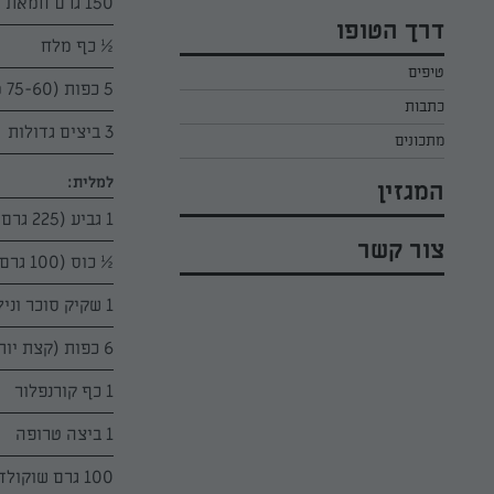
150 גרם חמאת "תנובה" רכה מאוד
כל הקינוחים לפסח
אפרת ליכטנשטט
דרך הטופו
סלטים לפסח
½ כף מלח
קארין בנולול
טיפים
עוגיות לפסח
מירי כהן
5 כפות (75-60 מ"ל) חלב "תנובה" פושר (50 מעלות)
כתבות
רובי מיכאל
3 ביצים גדולות
מתכונים
למלית:
המגזין
1 גביע (225 גרם) גבינת שמנת "נפוליאון" 25% בטעם טבעי
צור קשר
½ כוס (100 גרם) סוכר
1 שקיק סוכר וניל
6 כפות (קצת יותר משליש כוס) חמאת בוטנים חלקה
1 כף קורנפלור
1 ביצה טרופה
100 גרם שוקולד מריר מגורר או מרוסק דק