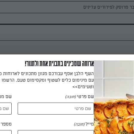
ארוחה שמכינים בתבנית אחת ולתנור!
מכינים את הבצק. מרכיבים את וו הגיטרה על ראש המיקסר. מ
בשים, סוכר וסוכר וניל ומערבבים. מוסיפים חמאה בחתיכות קטנות. מע
השף הלבן אסף עבורכם מגוון מתכונים לארוחות 
 עד שהתערובת נראית כפירורי לחם עדינים. מוסיפים מלח, חלב וביצים 
עם מינימום כלים לשטוף ומקסימום טעם. הרשמו ו
לערבל במשך 10-8 דקות לבצק חלק מאוד. עוצרים פעמיים־שלוש ומנקים את דופנות 
וטעימים>>
אם יש צורך, מוסיפים עוד חלב או עוד 4-2 כפות מהקמח הנותר במהלך הלישה. ה
שם פרטי
שם מש
(חובה)
 לא נוזלי כמו בלילה אבל גם לא יציב מספיק ללישה. מעבירים את הבצק
 במרית), מכסים בניילון ומתפיחים במקום חמים במשך שעה. מעבירים 
ך לילה עד שהבצק מכפיל את נפחו ומתקשה.
מייל
מספר ט
(חובה)
 דקות