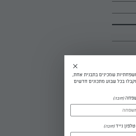
נפים ¼2 כוסות קמח לקערת המיקסר.
רבלים
משפחתיות שמכינים בתבנית אחת,
וממשיכים
קבלו בכל שבוע מתכונים חדשים
הקערה במרית.
בצק צריך להיות
פחה
(חובה)
 לקערה
את קערת
לפון נייד
(חובה)