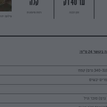
עד 40 דק
קלה
זמן הכנה
רמת מיומנות
צילום: יהו
טר 24 ס"מ: