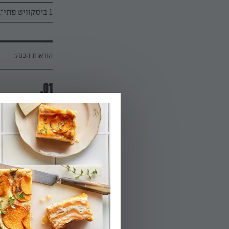
1 ביסקוויט פתי־בר מרוסק לפירורים עדינים
הוראות הכנה:
01.
מוסיפים שמרים י
במהירות בינונית
רך מאוד ודביק -
משומנת (נעזרים
הבצק למקרר למש
הפעלת טיימר 8