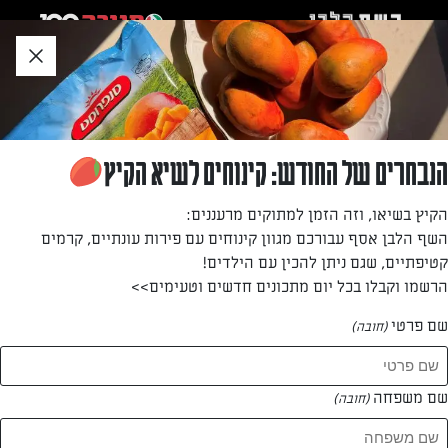
לג
אזור
וכן
חתון
»
»
דף הבית
...
עוגת שמרים טירמיסו
עוגת שמרים טירמיסו
הנבחרים של החודש: קינוחים לשיא הקיץ
אם אתם אוהבים טירמיסו, עוגת השמרים המושלמת הזאת
הקיץ בשיאו, וזה הזמן למתוקים מרעננים:
בשבילכם! בצק שמרים חמאתי ואוורירי, מלית גבינה וקפה
השף הלבן אסף עבורכם מגוון קינוחים עם פירות עונתיים, קרמים
ותוספת של שברי שוקולד מריר. דור משה עם מתכון מפתיע
קטיפתיים, שגם ניתן להכין עם הילדים!
הרשמו וקבלו בכל יום מתכונים חדשים וטעימים>>
מאת: עורך השף הלבן
שם פרטי
(חובה)
שם משפחה
(חובה)