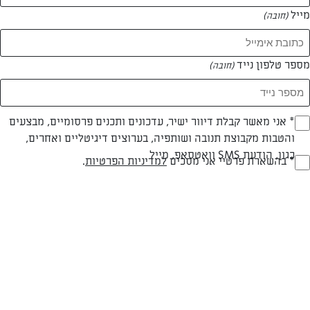
מייל
(חובה)
מספר טלפון נייד
(חובה)
צילום: דור משה
עיצוב: דור משה
Opt_I
* אני מאשר קבלת דיוור ישיר, עדכונים ותכנים פרסומיים, מבצעים
והטבות מקבוצת תנובה ושותפיה, בערוצים דיגיטליים ואחרים,
(חובה)
כגון, הודעת SMS וואטסאפ, מייל
RegulationsApprove
* בהשארת פרטיי אני מסכים
למדיניות הפרטיות
.
חלבי
עד 40 דק
בינונית
(חובה)
סוג מתכון
זמן הכנה
רמת מיומנות
המרכיבים ל 10-12 מנות: