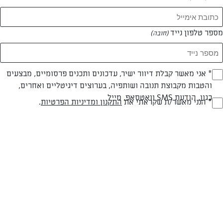
מספר טלפון נייד
(חובה)
* אני מאשר קבלת דיוור ישיר, עדכונים ותכנים פרסומיים, מבצעים
(חובה)
והטבות מקבוצת תנובה ושותפיה, בערוצים דיגיטליים ואחרים,
כגון, הודעת SMS וואטסאפ, מייל
* הנני מאשר/ת שקראתי את
התקנון ומדיניות הפרטיות
.
(חובה)
חלבי
עד 40 דק
בינונית
סוג מתכון
זמן הכנה
רמת מיומנות
המרכיבים ל 30 מנות /3 עוגות אינגליש קייק: