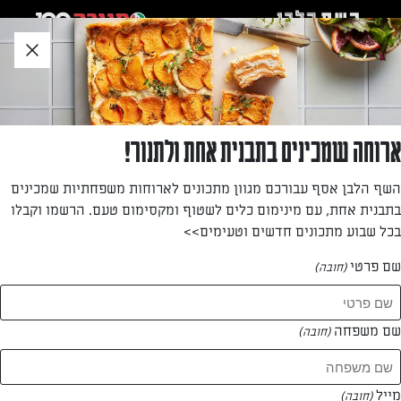
לג
אזור
וכן
חתון
»
»
דף הבית
...
עוגות שמרים שושנים שוקולד (או כל ממרח אהוב אחר)
עוגות שמרים שושנים שוקולד (או כל ממרח אהוב
ארוחה שמכינים בתבנית אחת ולתנור!
אחר)
השף הלבן אסף עבורכם מגוון מתכונים לארוחות משפחתיות שמכינים
בתבנית אחת, עם מינימום כלים לשטוף ומקסימום טעם. הרשמו וקבלו
עוגת שמרים שניתן להכין במגוון טעמים
בכל שבוע מתכונים חדשים וטעימים>>
מאת: עורך השף הלבן
שם פרטי
(חובה)
שם משפחה
(חובה)
מייל
(חובה)