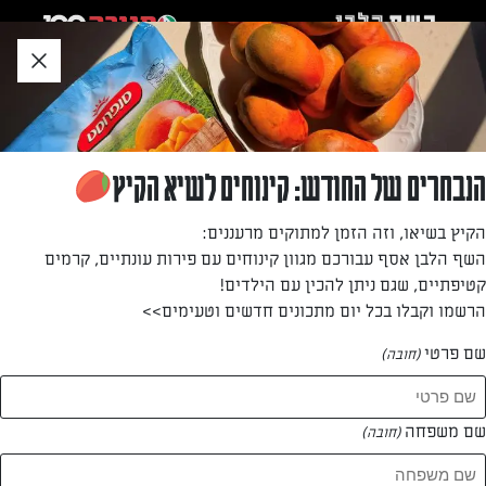
לג
אזור
וכן
חתון
»
»
דף הבית
...
עוגת שוקולד שוקולדית במיוחד
עוגת שוקולד שוקולדית במיוחד
הנבחרים של החודש: קינוחים לשיא הקיץ
לעוגה הזו מרקם נימוח שהוא בין קרם שוקולד אפוי לעוגה. בסיס
הקיץ בשיאו, וזה הזמן למתוקים מרעננים:
עתיר חמאה ושוקולד, שכבה דקה של ריבת חלב וציפוי שוקולד
השף הלבן אסף עבורכם מגוון קינוחים עם פירות עונתיים, קרמים
עשיר.
קטיפתיים, שגם ניתן להכין עם הילדים!
הרשמו וקבלו בכל יום מתכונים חדשים וטעימים>>
מאת: דנית סלומון
שם פרטי
(חובה)
שם משפחה
(חובה)