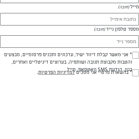
מייל
(חובה)
מספר טלפון נייד
(חובה)
צילום: יהודה סלומון
עיצוב: יהודה סלומון
Opt_I
* אני מאשר קבלת דיוור ישיר, עדכונים ותכנים פרסומיים, מבצעים
והטבות מקבוצת תנובה ושותפיה, בערוצים דיגיטליים ואחרים,
(חובה)
כגון, הודעת SMS וואטסאפ, מייל
RegulationsApprove
* בהשארת פרטיי אני מסכים
למדיניות הפרטיות
.
חלבי
עד 40 דק
קלה
(חובה)
סוג מתכון
זמן הכנה
רמת מיומנות
המרכיבים ל 12 מנות / תבנית מלבנית 30x23 ס"מ: