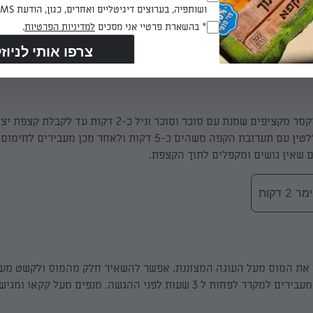
 דקות או עד שהעוגה מתייצבת. מוציאים ומצננים במקרר
ושותפיה, בערוצים דיגיטליים ואחרים, כגון, הודעת SMS וואטסאפ, מייל
(חובה)
RegulationsApproved
* בהשארת פרטיי אני מסכים
למדיניות הפרטיות
.
(חובה)
 דקות
למוס: בקערת מיקסר מקציפים שמנת עם סוכר וסוכר וניל כ-2 דקות עד לקבלת ק
מערבבים את הג'לטין עם תערובת הקפה משהים כ-5 דקות ולאחר מכן מעב
ם שאין גושים ומקפלים לתוך הקצפת.
 דקות
 את המוס מעל העוגה המצוננת. אפשר להשאיר חלק מהמוס ולקשט מעל 
חות ל 3 שעות לפני ההגשה. מנפים מעל קקאו ומגישים.