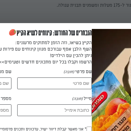
תבנית עגולה.
ולד והחמאה בסיר בינוני על אש בינונית עד שכל השוקולד נמס. מורי
הנבחרים של החודש: קינוחים לשיא הקיץ
ורת החדר.
הקיץ בשיאו, וזה הזמן למתוקים מרעננים:
השף הלבן אסף עבורכם מגוון קינוחים עם פירות ע
ניתן להכין עם הילדים!
הרשמו וקבלו בכל יום מתכונים חדשים וטעימים>>
מקציפים את החלמונים עם הסוכר במיקסר במהירות גבוה כ-4 דקות או עד שהם 
שם פרטי
שם מש
(חובה)
ומבהירים מעט. מקציפים את החלבונים במהירות גבוה
 החלמונים אל תוך החלבונים המוקצפים בעדינות. מוסיפים תוך כדי קי
מייל
מספר ט
(חובה)
 דקות
Opt_In
* אני מאשר קבלת דיוור ישיר, עדכונים ותכנים פרסומי