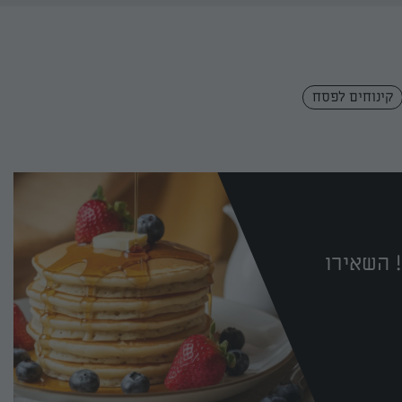
קינוחים לפסח
 השאירו