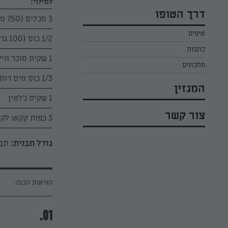
למילוי:
כל הקינוחים לפסח
אפרת ליכטנשטט
דרך הטופו
3 מכלים (750 מ"ל) שמנת להקצפה 38% "השף הלבן"
סלטים לפסח
קארין בנולול
טיפים
עוגיות לפסח
1/2 כוס (100 גרם) סוכר
מירי כהן
כתבות
רובי מיכאל
1 שקית סוכר וניל
מתכונים
1/3 כוס מים רותחים עם 5 כפיות נס קפה
המגזין
1 שקית ג'לטין
צור קשר
3 כפות קקאו לקישוט
גודל תבנית:
תבנ
הוראות הכנה:
01.