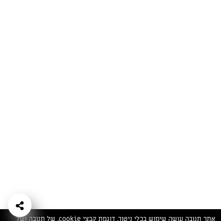
המתכונים הכי טעימים במקום אחד!
השף הלבן אסף עבורכם מתכונים חלומיים לחורף
מפנק! השאירו פרטים וקבלו מתכונים חדשים בכל
יום>>
צרפו אותי לניוזלטר
ערוצי השף
מדיניות
מפת אתר
שאלות
יצירת קשר
תנאי שימוש
פרטיות
ותשובות
הצהרת נגישות
אתר תנובה עושה שימוש בכלי ניטור, דוגמת קבצי cookie, של תנובה ושל