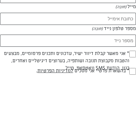
מייל
(חובה)
מספר טלפון נייד
(חובה)
Opt_I
* אני מאשר קבלת דיוור ישיר, עדכונים ותכנים פרסומיים, מבצעים
והטבות מקבוצת תנובה ושותפיה, בערוצים דיגיטליים ואחרים,
(חובה)
כגון, הודעת SMS וואטסאפ, מייל
RegulationsApprove
* בהשארת פרטיי אני מסכים
למדיניות הפרטיות
.
חלבי
עד 20 דק
קלה
(חובה)
סוג מתכון
זמן הכנה
רמת מיומנות
המרכיבים ל 20 מנות: