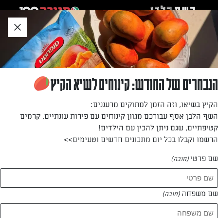
לג
אזור
וכן
חתון
»
»
דף הבית
...
בראוניז טעימים וקלים להכנה
בראוניז טעימים וקלים להכנה
הנבחרים של החודש: קינוחים לשיא הקיץ
השף הלבן מזמין אתכם להתענג עם הפינוק השוקולדי המושלם
הקיץ בשיאו, וזה הזמן למתוקים מרעננים:
– הבראוניז! המתכון שלנו מכיל רק 5 מרכיבים וילמד אתכם איך
השף הלבן אסף עבורכם מגוון קינוחים עם פירות עונתיים, קרמים
להכין בקלות ובמהירות בראוניז שכל אחד יכול להכין.
קטיפתיים, שגם ניתן להכין עם הילדים!
הרשמו וקבלו בכל יום מתכונים חדשים וטעימים>>
מאת: חן שטרנין
שם פרטי
(חובה)
שם משפחה
(חובה)