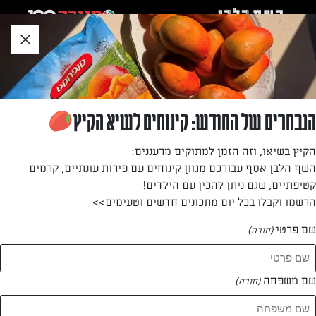
לג
אזור
וכן
חתון
»
»
דף הבית
...
בראוניצה – בראוני-פיצה מתוק עם קרם שוקולד וסוכריות
בראוניצה – בראוני-פיצה מתוק עם קרם שוקולד
הנבחרים של החודש: קינוחים לשיא הקיץ
וסוכריות
הקיץ בשיאו, וזה הזמן למתוקים מרעננים:
השף הלבן אסף עבורכם מגוון קינוחים עם פירות עונתיים, קרמים
מתוק שוקולדי שישמח ילדים ומבוגרים: בין בראוני לעוגיה ענקית
קטיפתיים, שגם ניתן להכין עם הילדים!
שמצפים ב(עוד) שוקולד וסוכריות
הרשמו וקבלו בכל יום מתכונים חדשים וטעימים>>
מאת: נעמה רן
שם פרטי
(חובה)
שם משפחה
(חובה)