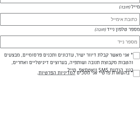
מייל
(חובה)
מספר טלפון נייד
(חובה)
Opt_I
* אני מאשר קבלת דיוור ישיר, עדכונים ותכנים פרסומיים, מבצעים
והטבות מקבוצת תנובה ושותפיה, בערוצים דיגיטליים ואחרים,
(חובה)
כגון, הודעת SMS וואטסאפ, מייל
צילום: נעמה רן
RegulationsApprove
* בהשארת פרטיי אני מסכים
למדיניות הפרטיות
.
(חובה)
חלבי
עד 40 דק
קלה
סוג מתכון
זמן הכנה
רמת מיומנות