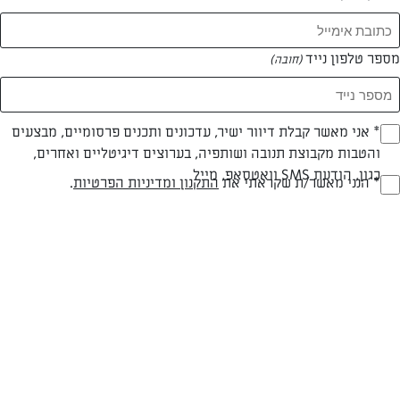
מספר טלפון נייד
(חובה)
* אני מאשר קבלת דיוור ישיר, עדכונים ותכנים פרסומיים, מבצעים
(חובה)
והטבות מקבוצת תנובה ושותפיה, בערוצים דיגיטליים ואחרים,
כגון, הודעת SMS וואטסאפ, מייל
* הנני מאשר/ת שקראתי את
התקנון ומדיניות הפרטיות
.
(חובה)
צילום: אפיק גבאי
עיצוב: נעה קנרק
פרווה
עד 40 דק
בינונית
סוג מתכון
זמן הכנה
רמת מיומנות