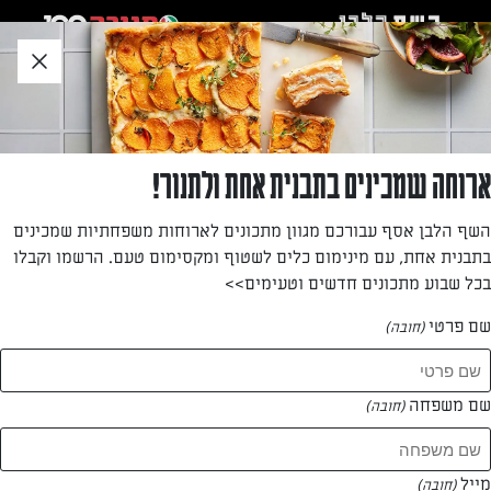
לג
אזור
וכן
חתון
»
»
דף הבית
...
בראוניז שוקולד ופקאן מסוכר עם קרם תפוז
בראוניז שוקולד ופקאן מסוכר עם קרם תפוז
ארוחה שמכינים בתבנית אחת ולתנור!
גרסה טבעונית מעולה לבראוניז שוקולד עם קרם תפוז מעל
השף הלבן אסף עבורכם מגוון מתכונים לארוחות משפחתיות שמכינים
בתבנית אחת, עם מינימום כלים לשטוף ומקסימום טעם. הרשמו וקבלו
מאת: אודי ברקן
בכל שבוע מתכונים חדשים וטעימים>>
שם פרטי
(חובה)
שם משפחה
(חובה)
מייל
(חובה)