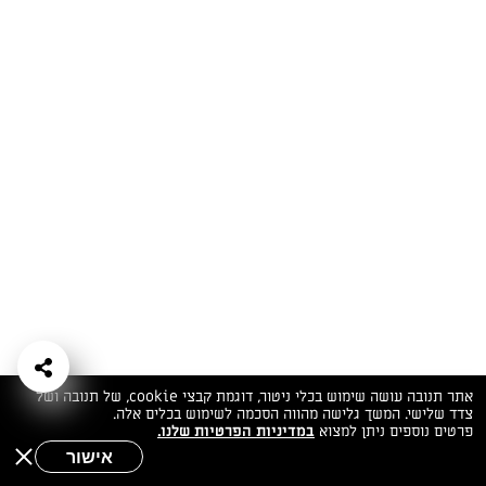
המתכונים הכי טעימים במקום אחד!
השף הלבן אסף עבורכם מתכונים חלומיים לחורף
מפנק! השאירו פרטים וקבלו מתכונים חדשים בכל
יום>>
צרפו אותי לניוזלטר
ערוצי השף
מדיניות
מפת אתר
שאלות
יצירת קשר
תנאי שימוש
פרטיות
ותשובות
הצהרת נגישות
אתר תנובה עושה שימוש בכלי ניטור, דוגמת קבצי cookie, של תנובה ושל
צדד שלישי. המשך גלישה מהווה הסכמה לשימוש בכלים אלה.
פרטים נוספים ניתן למצוא
במדיניות הפרטיות שלנו.
אישור
שאלות לשף
חיפוש
תפריט