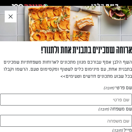
לג
אזור
וכן
חתון
»
»
דף הבית
...
עקיצת דבורה
עקיצת דבורה
ארוחה שמכינים בתבנית אחת ולתנור!
עוגה במלית שמנת, תערובת קרמל ואגוזים ומכוסה בקצפת. מנה
השף הלבן אסף עבורכם מגוון מתכונים לארוחות משפחתיות שמכינים
נהדרת לאירוח קל בכל עת
בתבנית אחת, עם מינימום כלים לשטוף ומקסימום טעם. הרשמו וקבלו
בכל שבוע מתכונים חדשים וטעימים>>
מאת: טלי קמחי
שם פרטי
(חובה)
שם משפחה
(חובה)
מייל
(חובה)