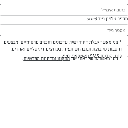
מספר טלפון נייד
(חובה)
* אני מאשר קבלת דיוור ישיר, עדכונים ותכנים פרסומיים, מבצעים
(חובה)
והטבות מקבוצת תנובה ושותפיה, בערוצים דיגיטליים ואחרים,
כגון, הודעת SMS וואטסאפ, מייל
חלבי
עד 40 דק
בינונית
* הנני מאשר/ת שקראתי את
התקנון ומדיניות הפרטיות
.
(חובה)
סוג מתכון
זמן הכנה
רמת מיומנות
המרכיבים ל 8 מנות:
לבסיס:
4 חלמונים