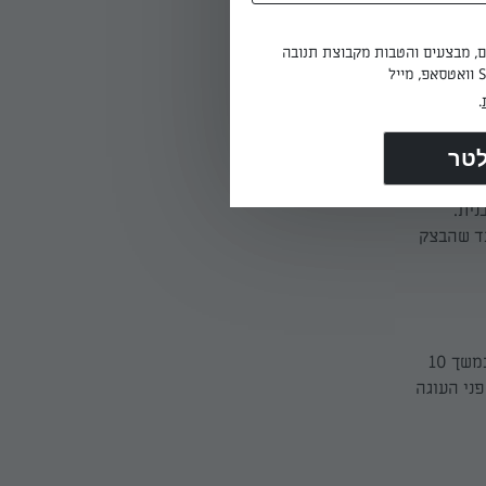
ודפים.
ים, מבצעים והטבות מקבוצת תנובה
.
להוציא
מלבן שאורכו כ־50 ס"מ (כהיקף תחתית
פטפים את
נית.
עד שהבצק
מחממים את התנור לחום בינוני גבוה (200 מעלות). אופים את הקוגלהוף במרכז התנור במשך 10
שך 35 דקות נוספות. אם פני העוגה