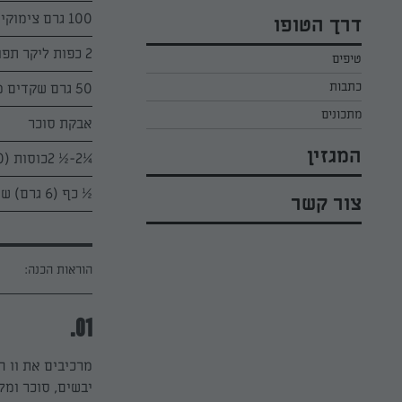
כל הקינוחים לפסח
אפרת ליכטנשטט
100 גרם צימוקים בגודל בינוני
דרך הטופו
סלטים לפסח
קארין בנולול
2 כפות ליקר תפוזים משובח (אני משתמשת בקואנטרו)
טיפים
עוגיות לפסח
מירי כהן
כתבות
50 גרם שקדים מולבנים שלמים קלויים קלות (5 דקות בחום בינוני)
רובי מיכאל
מתכונים
אבקת סוכר
המגזין
¼2-½ 2כוסות (340-310 גרם) קמח
½ כף (6 גרם) שמרים יבשים
צור קשר
הוראות הכנה:
01.
יבשים, סוכר ומל