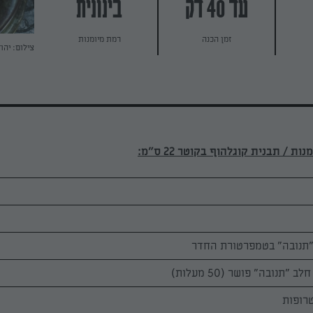
עד 40 דק
בינונית
זמן הכנה
רמת מיומנות
צילום: יהו