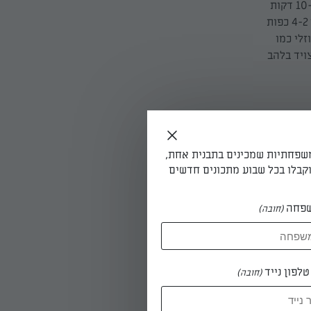
שהתערובת נראית כפירורי לחם עדינים. מוסיפים חלב וביצים וממשיכים לערבל במשך 10-8 דקות
לבצק חלק מאוד. עוצרים פעמיים־שלוש ומנקים את דופנות הקערה במרית. מוסיפים עוד 4-2 כפות
זלי כמו
ויד בלהב
משפחתיות שמכינים בתבנית אחת,
קבלו בכל שבוע מתכונים חדשים
מים במשך
ה. מעבירים את קערת הבצק למקרר, ומקררים במשך שעתיים לפחות (ולא יותר מ־24 שעות) - עד
פחה
(חובה)
לפון נייד
(חובה)
ערבבים מדי
ב את דופנות