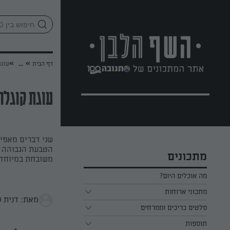
לג
אזור
וכן
חתון
»
»
דף הבית
...
עוגת
עוגת קוגלה
שני דברים מאפי
הטבעת הגבוהה ה
מתכונים
משובחת במיוחד.
מה אוכלים היום?
מתכוני ארוחות
מאת: דנית ס
ארוחת בוקר
סלטים כריכים וממרחים
תוספות
ארוחת צהריים
כל הסלטים כריכים וממרחים