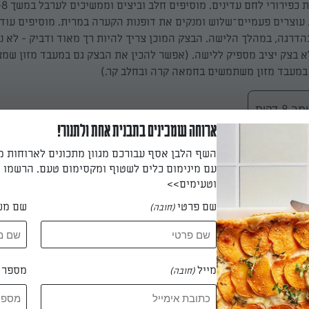
דרגה, במהלך הלישה. הבצק המוכן צריך להיות רך מאוד ודביק - לא נו
א בצק יציב מספיק ללישה. (אפשר להכין את הבצק גם במעבד מזון שמצ
במעבד מזון משתמשים בחמאה קרה ובחלב קר.)
 דקות
ארוחה שמכינים בתבנית אחת ולתנור!
השף הלבן אסף עבורכם מגוון מתכונים לארוחות 
עם מינימום כלים לשטוף ומקסימום טעם. הרשמו ו
ק לקערה משומנת (נעזרים במרית), מכסים בניילון ומתפיחים במקום ח
וטעימים>>
שע
שם פרטי
שם מש
(חובה)
 נפחו ומתקשה.
מייל
מספר ט
(חובה)
ים בקערה קטנה, יוצקים עליהם את הליקר ומשהים שעתיים לפחות. מ
פעם. משמנים היטב בחמאה תבנית קוגלהוף בקוטר 22 ס"מ - מקפידים לשמן היט