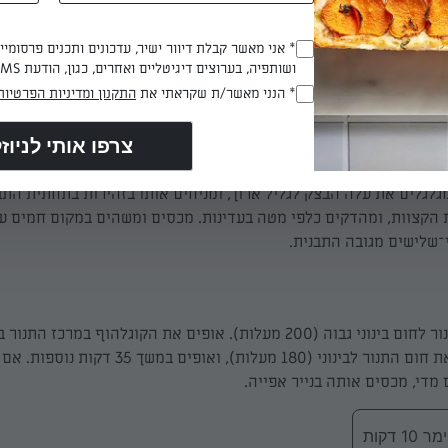
הארובה - וזורים 2 כפיות סוכר על דופנות הארובה ועל תחתית התבנית. מנערים את הע
 שקע בתחתית התבנית. קוצצים את השקדים הנותרים.
* אני מאשר קבלת דיוור ישיר, עדכונים ותכנים פרסומי
(חובה)
ושותפיה, בערוצים דיגיטליים ואחרים, כגון, הודעת SMS וואטסאפ, מייל
* הנני מאשר/ת שקראתי את
התקנון ומדיניות הפרטיות
(חובה)
ק מהמקרר, והופכים אותו על משטח עבודה מקומח. חובטים בבצק כדי 
מתוכו את כל האוויר, בוזקים עליו מעט קמח, ומרדדים ל
התבנית) ורוחבו 25 ס"מ. מפזרים על הבצק את הצימוקים ואת השקדים הקצוצים. מט
גלגלים את עלה הבצק לגליל ארוך, ומניחים אותו בזהירות בתחתית התב
 הקצוות, ומהדקים כלפי מטה בעדינות. מכסים ומשהים במקום חמים 
־שלישים מגובה התבנית.
דקות. מנמיכים את חום התנור לבינוני (180 מעלות), ואופים במ
די, מכסים אותה בנייר אפייה.
 דקות