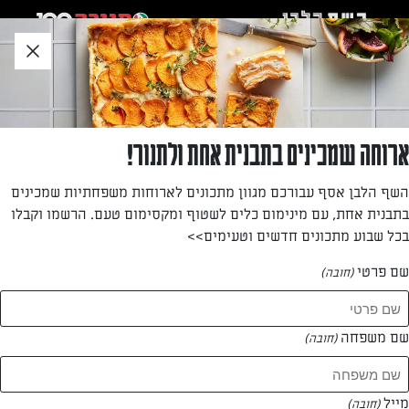
לג
אזור
וכן
חתון
»
»
דף הבית
...
עוגת פיניאטה עם קרם שוקולד מטריף!
עוגת פיניאטה עם קרם שוקולד מטריף!
ארוחה שמכינים בתבנית אחת ולתנור!
דור משה עם מתכון לעוגה שהיא כל מה שהילדים שלכם יוכלו
השף הלבן אסף עבורכם מגוון מתכונים לארוחות משפחתיות שמכינים
לבקש ליום ההולדת – יפה מבחוץ, מפתיעה מבפנים ושוקולדית
בתבנית אחת, עם מינימום כלים לשטוף ומקסימום טעם. הרשמו וקבלו
במיוחד.
בכל שבוע מתכונים חדשים וטעימים>>
מאת: דור משה
שם פרטי
(חובה)
שם משפחה
(חובה)
מייל
(חובה)