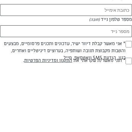
מספר טלפון נייד
(חובה)
* אני מאשר קבלת דיוור ישיר, עדכונים ותכנים פרסומיים, מבצעים
(חובה)
צילום: דור משה
עיצוב: דור משה
והטבות מקבוצת תנובה ושותפיה, בערוצים דיגיטליים ואחרים,
כגון, הודעת SMS וואטסאפ, מייל
* הנני מאשר/ת שקראתי את
התקנון ומדיניות הפרטיות
.
(חובה)
חלבי
מעל שעה
בינונית
סוג מתכון
זמן הכנה
רמת מיומנות
המרכיבים ל 8-10 מנות: