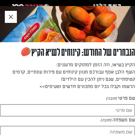
לג
אזור
וכן
חתון
»
»
דף הבית
...
עוגת סילאן, יוגורט ותפוח עץ בשבע דקות עבודה
עוגת סילאן, יוגורט ותפוח עץ בשבע דקות עבודה
הנבחרים של החודש: קינוחים לשיא הקיץ
עוגה קלה להכנה, בלי מיקסר – וטעימה בטירוף.
הקיץ בשיאו, וזה הזמן למתוקים מרעננים:
השף הלבן אסף עבורכם מגוון קינוחים עם פירות עונתיים, קרמים
מאת: יעל גרטי
קטיפתיים, שגם ניתן להכין עם הילדים!
הרשמו וקבלו בכל יום מתכונים חדשים וטעימים>>
שם פרטי
(חובה)
שם משפחה
(חובה)