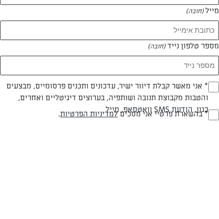
מייל
(חובה)
מספר טלפון נייד
(חובה)
Opt_I
* אני מאשר קבלת דיוור ישיר, עדכונים ותכנים פרסומיים, מבצעים
חלבי
עד 10 דק
קלה
והטבות מקבוצת תנובה ושותפיה, בערוצים דיגיטליים ואחרים,
(חובה)
סוג מתכון
זמן הכנה
רמת מיומנות
כגון, הודעת SMS וואטסאפ, מייל
RegulationsApprove
* בהשארת פרטיי אני מסכים
למדיניות הפרטיות
.
(חובה)
לשימון: מעט שמן קנולה
לעיטור לפני האפייה: 12 חצאים יפים של פקאן טבעי
100 גרם חמאת תנובה רכה