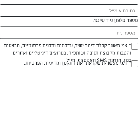
מספר טלפון נייד
(חובה)
* אני מאשר קבלת דיוור ישיר, עדכונים ותכנים פרסומיים, מבצעים
(חובה)
והטבות מקבוצת תנובה ושותפיה, בערוצים דיגיטליים ואחרים,
חלבי
עד 40 דק
קלה
כגון, הודעת SMS וואטסאפ, מייל
* הנני מאשר/ת שקראתי את
התקנון ומדיניות הפרטיות
.
(חובה)
סוג מתכון
זמן הכנה
רמת מיומנות
המרכיבים ל 10-12 מנותתבנית בגודל 28:
לבסיס:
150 גרם חמאת תנובה