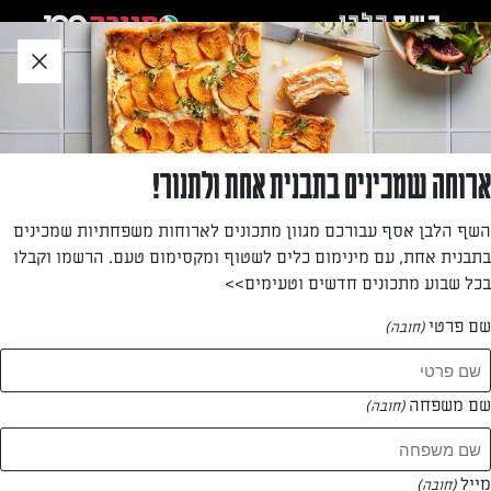
לג
אזור
וכן
חתון
»
»
דף הבית
...
מתכון מסורתי לעוגת גבינה פולנית (Sernik)
מתכון מסורתי לעוגת גבינה פולנית (Sernik)
ארוחה שמכינים בתבנית אחת ולתנור!
עוגת גבינה פולנית
השף הלבן אסף עבורכם מגוון מתכונים לארוחות משפחתיות שמכינים
בתבנית אחת, עם מינימום כלים לשטוף ומקסימום טעם. הרשמו וקבלו
מאת: גניה שפיר
בכל שבוע מתכונים חדשים וטעימים>>
שם פרטי
(חובה)
שם משפחה
(חובה)
מייל
(חובה)