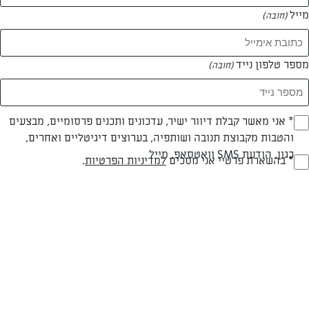
מייל
(חובה)
מספר טלפון נייד
(חובה)
Opt_I
* אני מאשר קבלת דיוור ישיר, עדכונים ותכנים פרסומיים, מבצעים
צילום: דור משה
עיצוב: דור משה
והטבות מקבוצת תנובה ושותפיה, בערוצים דיגיטליים ואחרים,
(חובה)
כגון, הודעת SMS וואטסאפ, מייל
RegulationsApprove
* בהשארת פרטיי אני מסכים
למדיניות הפרטיות
.
חלבי
עד 40 דק
קלה
(חובה)
סוג מתכון
זמן הכנה
רמת מיומנות
המרכיבים ל 5 מנות: