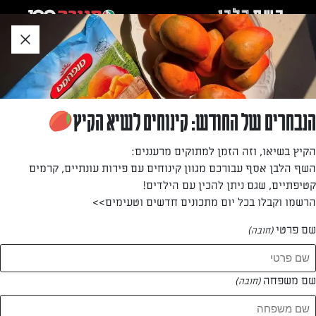
לג
אזור
וכן
חתון
»
»
דף הבית
...
פסטה ברוטב חמאת לימון
פסטה ברוטב חמאת לימון
הנבחרים של החודש: קינוחים לשיא הקיץ
חמאה, פרמזן, לימון ובזיליקום – דור משה עם מתכון לפסטה
הקיץ בשיאו, וזה הזמן למתוקים מרעננים:
עשירה בטעמים, שמקבלים טוויסט מפתיע מגרידת הלימון. בואו
השף הלבן אסף עבורכם מגוון קינוחים עם פירות עונתיים, קרמים
לגוון בקלות את מתכוני הפטסה הקבועים!
קטיפתיים, שגם ניתן להכין עם הילדים!
הרשמו וקבלו בכל יום מתכונים חדשים וטעימים>>
מאת: דור משה
שם פרטי
(חובה)
שם משפחה
(חובה)