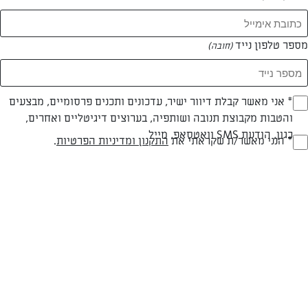
מספר טלפון נייד
(חובה)
* אני מאשר קבלת דיוור ישיר, עדכונים ותכנים פרסומיים, מבצעים
(חובה)
והטבות מקבוצת תנובה ושותפיה, בערוצים דיגיטליים ואחרים,
חלבי
30 דק
קלה
כגון, הודעת SMS וואטסאפ, מייל
* הנני מאשר/ת שקראתי את
התקנון ומדיניות הפרטיות
.
(חובה)
סוג מתכון
זמן הכנה
רמת מיומנות
המרכיבים ל 6-8 יחידות:
מרכיבים:
500 גרם פסטה לבחירתכם מבושלת לפי הוראות היצרן