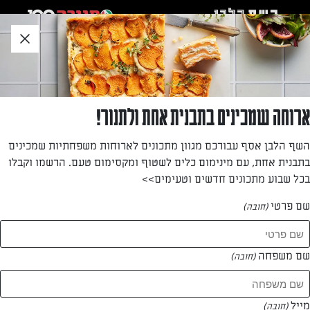
לג
אזור
וכן
חתון
»
»
דף הבית
...
פסטה עם רוטב בטטה וקוטג'
פסטה עם רוטב בטטה וקוטג'
ארוחה שמכינים בתבנית אחת ולתנור!
תומר אומנסקי עם מתכון לפסטה ברוטב בטטה וקוטג' תנובה
השף הלבן אסף עבורכם מגוון מתכונים לארוחות משפחתיות שמכינים
בתבנית אחת, עם מינימום כלים לשטוף ומקסימום טעם. הרשמו וקבלו
מאת: תומר אומנסקי
בכל שבוע מתכונים חדשים וטעימים>>
שם פרטי
(חובה)
שם משפחה
(חובה)
מייל
(חובה)